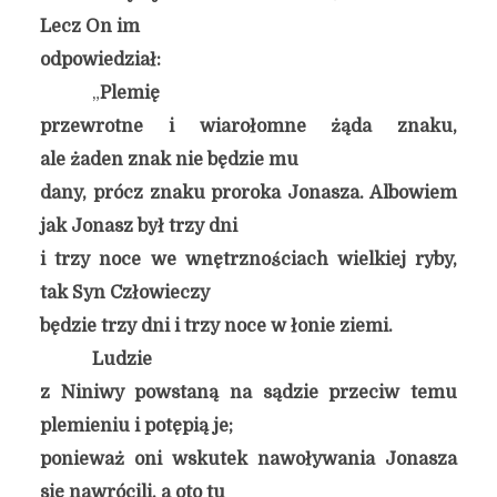
Lecz On im
odpowiedział:
„
Plemię
przewrotne i wiarołomne żąda znaku,
ale żaden znak nie będzie mu
dany, prócz znaku proroka Jonasza. Albowiem
jak Jonasz był trzy dni
i trzy noce we wnętrznościach wielkiej ryby,
tak Syn Człowieczy
będzie trzy dni i trzy noce w łonie ziemi.
Ludzie
z Niniwy powstaną na sądzie przeciw temu
plemieniu i potępią je;
ponieważ oni wskutek nawoływania Jonasza
się nawrócili, a oto tu