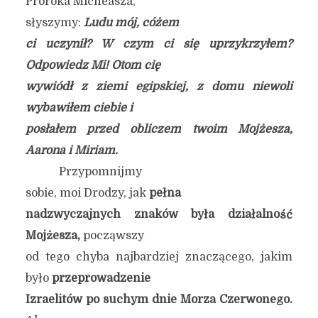
Proroka Micheasza,
słyszymy:
Ludu mój, cóżem
ci uczynił? W czym ci się uprzykrzyłem?
Odpowiedz Mi! Otom cię
wywiódł z ziemi egipskiej, z domu niewoli
wybawiłem ciebie i
posłałem przed obliczem twoim Mojżesza,
Aarona i Miriam.
Przypomnijmy
sobie, moi Drodzy, jak
pełna
nadzwyczajnych znaków była działalność
Mojżesza,
począwszy
od tego chyba najbardziej znaczącego, jakim
było
przeprowadzenie
Izraelitów po suchym dnie Morza Czerwonego.