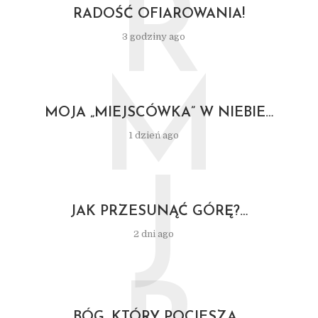
R
RADOŚĆ OFIAROWANIA!
3 godziny ago
M
MOJA „MIEJSCÓWKA” W NIEBIE…
1 dzień ago
J
JAK PRZESUNĄĆ GÓRĘ?…
2 dni ago
BÓG, KTÓRY POCIESZA…