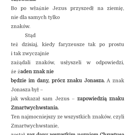
Bo po właśnie Jezus przyszedł na ziemię,
nie dla samych tylko
znaków.
Stąd
też dzisiaj, kiedy faryzeusze tak po prostu
i tak zwyczajnie
zażądali znaków, usłyszeli w odpowiedzi,
że ż
aden znak nie
będzie im dany, prócz znaku Jonasza.
A znak
Jonasza był –
jak wskazał sam Jezus –
zapowiedzią znaku
Zmartwychwstania.
Ten najmocniejszy ze wszystkich znaków, czyli
Zmartwychwstanie,