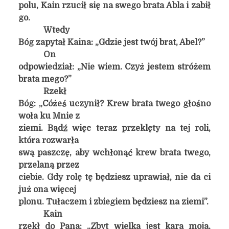
polu, Kain rzucił się na swego brata Abla i zabił
go.
Wtedy
Bóg zapytał Kaina: „Gdzie jest twój brat, Abel?”
On
odpowiedział: „Nie wiem. Czyż jestem stróżem
brata mego?”
Rzekł
Bóg: „Cóżeś uczynił? Krew brata twego głośno
woła ku Mnie z
ziemi. Bądź więc teraz przeklęty na tej roli,
która rozwarła
swą paszczę, aby wchłonąć krew brata twego,
przelaną przez
ciebie. Gdy rolę tę będziesz uprawiał, nie da ci
już ona więcej
plonu. Tułaczem i zbiegiem będziesz na ziemi”.
Kain
rzekł do Pana: „Zbyt wielka jest kara moja,