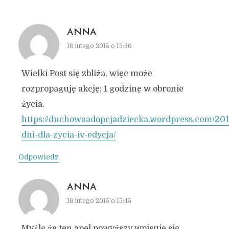
ANNA
16 lutego 2015 o 15:36
Wielki Post się zbliża, więc może
rozpropaguję akcję; 1 godzinę w obronie
życia.
https://duchowaadopcjadziecka.wordpress.com/201
dni-dla-zycia-iv-edycja/
Odpowiedz
ANNA
16 lutego 2015 o 15:45
Myślę że ten apel powyższy wpisuje się