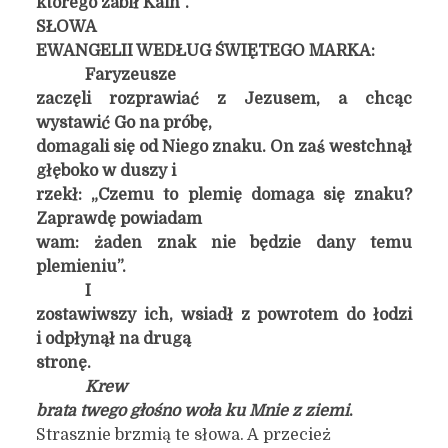
którego zabił Kain”.
SŁOWA
EWANGELII WEDŁUG ŚWIĘTEGO MARKA:
Faryzeusze
zaczęli rozprawiać z Jezusem, a chcąc
wystawić Go na próbę,
domagali się od Niego znaku. On zaś westchnął
głęboko w duszy i
rzekł: „Czemu to plemię domaga się znaku?
Zaprawdę powiadam
wam: żaden znak nie będzie dany temu
plemieniu”.
I
zostawiwszy ich, wsiadł z powrotem do łodzi
i odpłynął na drugą
stronę.
Krew
brata twego głośno woła ku Mnie z ziemi
.
Strasznie brzmią te słowa. A przecież