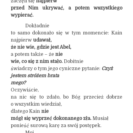
zaczęli się
najpierw
przed Nim ukrywać, a potem wszystkiego
wypierać.
Dokładnie
to samo dokonało się w tym momencie: Kain
najpierw
udawał,
że nie wie, gdzie jest Abel,
a potem także – że
nie
wie, co się z nim stało.
Dobitnie
świadczy o tym jego cyniczne pytanie:
Czyż
jestem stróżem brata
mego?
Oczywiście,
na nic się to zdało, bo Bóg przecież dobrze
o wszystkim wiedział,
dlatego Kain
nie
mógł się wyprzeć dokonanego zła.
Musiał
ponieść surową karę za swój postępek.
Moi