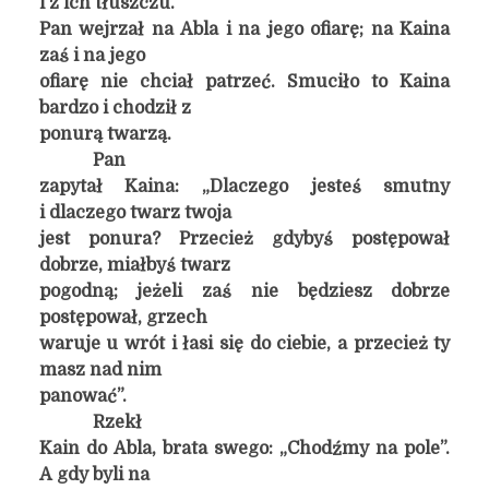
i z ich tłuszczu.
Pan wejrzał na Abla i na jego ofiarę; na Kaina
zaś i na jego
ofiarę nie chciał patrzeć. Smuciło to Kaina
bardzo i chodził z
ponurą twarzą.
Pan
zapytał Kaina: „Dlaczego jesteś smutny
i dlaczego twarz twoja
jest ponura? Przecież gdybyś postępował
dobrze, miałbyś twarz
pogodną; jeżeli zaś nie będziesz dobrze
postępował, grzech
waruje u wrót i łasi się do ciebie, a przecież ty
masz nad nim
panować”.
Rzekł
Kain do Abla, brata swego: „Chodźmy na pole”.
A gdy byli na