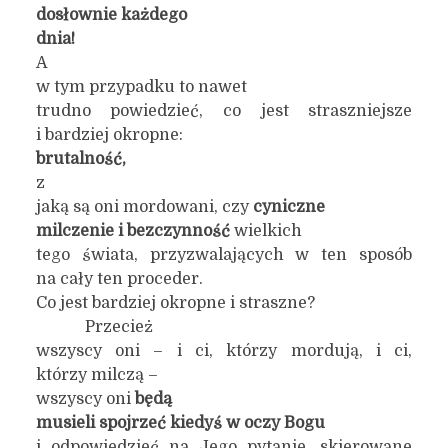
dosłownie każdego
dnia!
A
w tym przypadku to nawet
trudno powiedzieć, co jest straszniejsze
i bardziej okropne:
brutalność,
z
jaką są oni mordowani, czy
cyniczne
milczenie i bezczynność
wielkich
tego świata, przyzwalających w ten sposób
na cały ten proceder.
Co jest bardziej okropne i straszne?
Przecież
wszyscy oni – i ci, którzy mordują, i ci,
którzy milczą –
wszyscy oni
będą
musieli spojrzeć kiedyś w oczy Bogu
i odpowiedzieć na Jego pytanie, skierowane