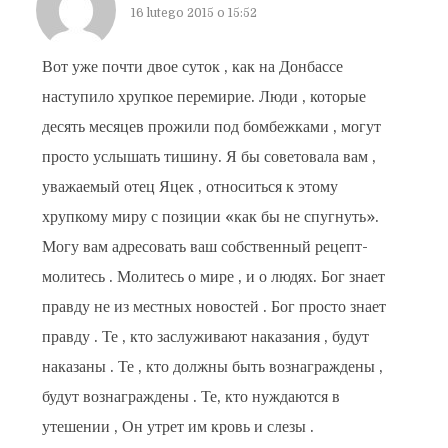
16 lutego 2015 o 15:52
Вот уже почти двое суток , как на Донбассе
наступило хрупкое перемирие. Люди , которые
десять месяцев прожили под бомбежками , могут
просто услышать тишину. Я бы советовала вам ,
уважаемый отец Яцек , относиться к этому
хрупкому миру с позиции «как бы не спугнуть».
Могу вам адресовать ваш собственный рецепт-
молитесь . Молитесь о мире , и о людях. Бог знает
правду не из местных новостей . Бог просто знает
правду . Те , кто заслуживают наказания , будут
наказаны . Те , кто должны быть вознаграждены ,
будут вознаграждены . Те, кто нуждаются в
утешении , Он утрет им кровь и слезы .