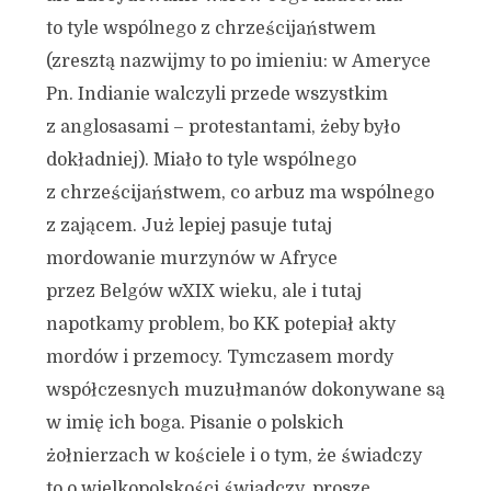
to tyle wspólnego z chrześcijaństwem
(zresztą nazwijmy to po imieniu: w Ameryce
Pn. Indianie walczyli przede wszystkim
z anglosasami – protestantami, żeby było
dokładniej). Miało to tyle wspólnego
z chrześcijaństwem, co arbuz ma wspólnego
z zającem. Już lepiej pasuje tutaj
mordowanie murzynów w Afryce
przez Belgów wXIX wieku, ale i tutaj
napotkamy problem, bo KK potepiał akty
mordów i przemocy. Tymczasem mordy
współczesnych muzułmanów dokonywane są
w imię ich boga. Pisanie o polskich
żołnierzach w kościele i o tym, że świadczy
to o wielkopolskości świadczy, proszę