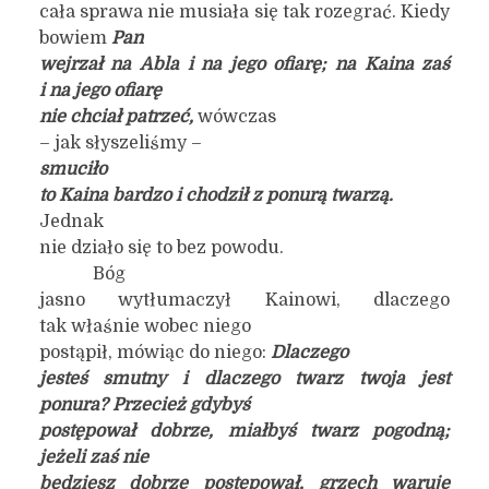
cała sprawa nie musiała się tak rozegrać. Kiedy
bowiem
Pan
wejrzał na Abla i na jego ofiarę; na Kaina zaś
i na jego ofiarę
nie chciał patrzeć,
wówczas
– jak słyszeliśmy –
smuciło
to Kaina bardzo i chodził z ponurą twarzą.
Jednak
nie działo się to bez powodu.
Bóg
jasno wytłumaczył Kainowi, dlaczego
tak właśnie wobec niego
postąpił, mówiąc do niego:
Dlaczego
jesteś smutny i dlaczego twarz twoja jest
ponura? Przecież gdybyś
postępował dobrze, miałbyś twarz pogodną;
jeżeli zaś nie
będziesz dobrze postępował, grzech waruje