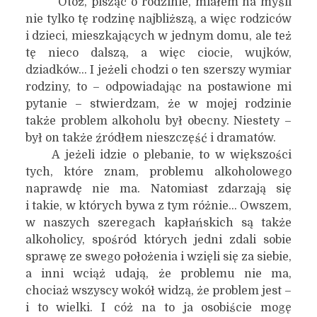
Otóż, pisząc o rodzinie, miałem na myśli
nie tylko tę rodzinę najbliższą, a więc rodziców
i dzieci, mieszkających w jednym domu, ale też
tę nieco dalszą, a więc ciocie, wujków,
dziadków… I jeżeli chodzi o ten szerszy wymiar
rodziny, to – odpowiadając na postawione mi
pytanie – stwierdzam, że w mojej rodzinie
także problem alkoholu był obecny. Niestety –
był on także źródłem nieszczęść i dramatów.
A jeżeli idzie o plebanie, to w większości
tych, które znam, problemu alkoholowego
naprawdę nie ma. Natomiast zdarzają się
i takie, w których bywa z tym różnie… Owszem,
w naszych szeregach kapłańskich są także
alkoholicy, spośród których jedni zdali sobie
sprawę ze swego położenia i wzięli się za siebie,
a inni wciąż udają, że problemu nie ma,
chociaż wszyscy wokół widzą, że problem jest –
i to wielki. I cóż na to ja osobiście mogę