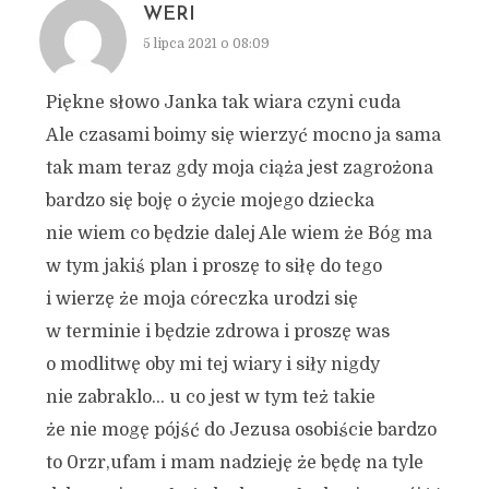
WERI
5 lipca 2021 o 08:09
Piękne słowo Janka tak wiara czyni cuda
Ale czasami boimy się wierzyć mocno ja sama
tak mam teraz gdy moja ciąża jest zagrożona
bardzo się boję o życie mojego dziecka
nie wiem co będzie dalej Ale wiem że Bóg ma
w tym jakiś plan i proszę to siłę do tego
i wierzę że moja córeczka urodzi się
w terminie i będzie zdrowa i proszę was
o modlitwę oby mi tej wiary i siły nigdy
nie zabraklo… u co jest w tym też takie
że nie mogę pójść do Jezusa osobiście bardzo
to 0rzr,ufam i mam nadzieję że będę na tyle