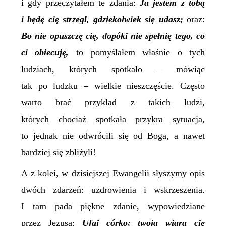
i gdy przeczytałem te zdania:
Ja jestem z tobą
i będę cię strzegł, gdziekolwiek się udasz;
oraz:
Bo nie opuszczę cię, dopóki nie spełnię tego, co
ci obiecuję,
to pomyślałem właśnie o tych
ludziach, których spotkało – mówiąc
tak po ludzku – wielkie nieszczęście. Często
warto brać przykład z takich ludzi,
których chociaż spotkała przykra sytuacja,
to jednak nie odwrócili się od Boga, a nawet
bardziej się zbliżyli!
A z kolei, w dzisiejszej Ewangelii słyszymy opis
dwóch zdarzeń: uzdrowienia i wskrzeszenia.
I tam pada piękne zdanie, wypowiedziane
przez Jezusa:
Ufaj córko; twoja wiara cię