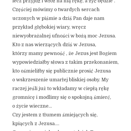
lecz przyjdź i włóż na nią rękę, a żyć będzie”.
Częściej mówimy o twardych sercach
uczonych w piśmie a dziś Pan daje nam
przykład głębokiej wiary, wręcz
niewyobrażalnej ufności w bożą moc Jezusa.
Kto z nas wierzących dziś w Jezusa,
którzy mamy pewność , że Jezus jest Bogiem
wypowiedziałby słowa z takim przekonaniem,
kto ośmieliłby się publicznie prosić Jezusa
o wskrzeszenie umarłej bliskiej osoby. My
raczej jeśli już to wkładamy w ciepłą rękę
gromnicę i modlimy się o spokojną śmierć,
o życie wieczne…
Czy jestem z tłumem śmiejących się,
kpiących z Jezusa….