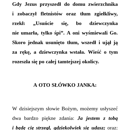
Gdy Jezus przyszedł do domu zwierzchnika
i zobaczył fletnistów oraz tłum zgiełkliwy,
rzekł: „Usuńcie się, bo dziewczynka
nie umarła, tylko śpi”. A oni wyśmiewali Go.
Skoro jednak usunięto tłum, wszedł i ujął ją
za rękę, a dziewczynka wstała. Wieść o tym
rozeszła się po całej tamtejszej okolicy.
A
OTO SŁÓWKO JANKA:
W dzisiejszym słowie Bożym, możemy usłyszeć
dwa bardzo piękne zdania:
Ja
jestem z tobą
i będę cię strzegł, gdziekolwiek się udasz;
oraz: