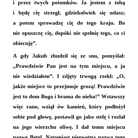
i przez twych potomków. Ja jestem z tobą
i będę cię strzegł, gdziekolwiek się udasz;
a potem sprowadzę cię do tego kraju. Bo
nie opuszczę cię, dopóki nie spełnię tego, co ci
obiecuję”.
A gdy Jakub zbudził się ze snu, pomyślał:
„Prawdziwie Pan jest na tym miejscu, a ja
nie wiedziałem”. I zdjęty trwogą rzekł: „O,
jakże miejsce to przejmuje grozą! Prawdziwie
jest to dom Boga i brama do nieba!” Wstawszy
więc rano, wziął ów kamień, który podłożył
sobie pod głowę, postawił go jako stelę i rozlał
na jego wierzchu oliwę. I dał temu miejscu
nazwę Betel. Natomiast pierwotna nazwa tego