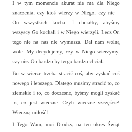
I
w tym momencie akurat nie ma dla Niego
znaczenia,
czy ktoś wierzy w Niego, czy nie –
On wszystkich kocha! I
c
hciałby, abyśmy
wszyscy Go kochali i w Niego wierzyli. Lecz On
tego nie
na nas nie wymusza
. Dał nam wolną
wole. My decydujemy, czy w Niego wierzymy,
czy nie. On
bardzo
by
tergo
bardzo chciał.
Bo w wierze trzeba stracić coś, aby zyskać coś
nowego i lepszego.
Dlatego m
usimy stracić to, co
ziemskie
i
to, co doczesne, byśmy mogli zyskać
to, co jest wieczne. Czyli wieczne szczęście!
Wieczną miłość!
I Tego
W
am, moi
D
rodzy, na ten okres Świąt