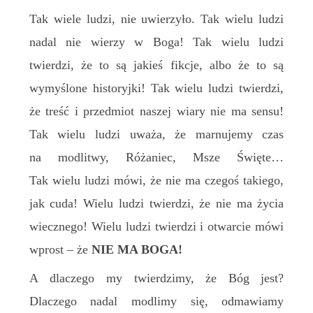
Tak wiele ludzi, nie uwierzyło. Tak wiel
u
ludzi
nadal nie wierzy w Boga! Tak wielu ludzi
twierdzi, że to są jakieś fikcje,
albo
że to są
wymyślone historyjki! Tak wiel
u
ludzi twierdzi,
że
treść i przedmiot
nasz
ej wiary nie ma
sensu!
Tak wiel
u
ludzi uważa, że marnujemy czas
na modlitwy, Różaniec, Msze Święte…
Tak wiel
u
ludzi mówi, że nie ma czegoś takiego,
jak cuda! Wielu ludzi twierdzi, że nie ma życia
wiecznego! Wielu ludzi twierdzi i otwarcie mówi
wprost – że
NIE MA BOGA!
A dlaczego my twierdzimy, że Bóg jest?
Dlaczego nadal modlimy się, odmawiamy