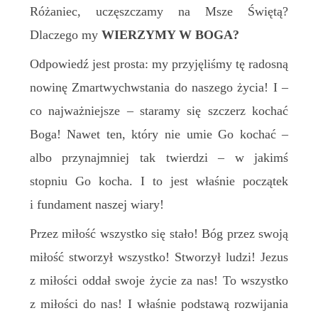
Różaniec, uczęszczamy na Msze Świętą?
Dlaczego my
WIERZYMY W BOGA?
Odpowiedź jest prosta:
m
y przyjęliśmy t
ę
radosną
nowinę Zmartwychwstania do naszego życia! I –
co najważniejsze –
staramy się szczerz kochać
Boga! Nawet ten, który nie umie
Go
kochać –
albo przynajmniej tak twierdzi –
w jakimś
stopniu Go kocha. I to jest właśnie początek
i fundament naszej
w
iary!
Przez miłość wszystko się stało! Bóg przez swoją
miłość stworzył wszystko! Stworzył ludzi!
Jezus
z miłości o
ddał swoje życie za nas! To wszystko
z
m
iłości do nas! I właśnie podstawą rozwijania