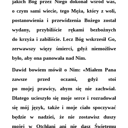
jakich Bóg przez Niego dokonał wśród was,
o czym sami wiecie, tego Męża, który z woli,
postanowienia i przewidzenia Bożego został
wydany, przybiliście rękami bezbożnych
do krzyża i zabiliście. Lecz Bóg wskrzesił Go,
zerwawszy więzy śmierci, gdyż niemożliwe
było, aby ona panowała nad Nim.
Dawid bowiem mówił o Nim: «Miałem Pana
zawsze przed oczami, gdyż stoi
po mojej prawicy, abym się nie zachwiał.
Dlatego ucieszyło się moje serce i rozradował
się mój język, także i moje ciało spoczywać
będzie w nadziei, że nie zostawisz duszy
mojej w Otchłani ani nie dasz Świętemu