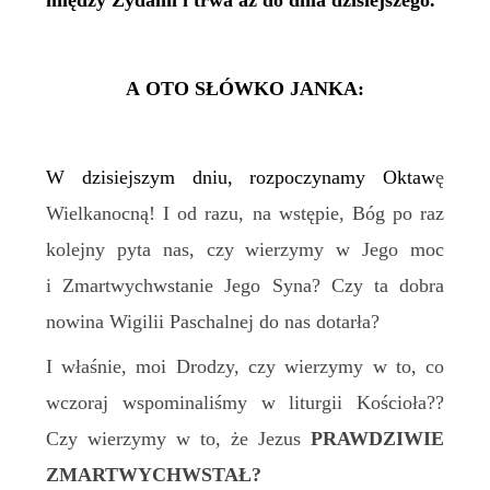
między Żydami i trwa aż do dnia dzisiejszego.
A OTO SŁÓWKO JANKA:
W dzisiejszym dniu, rozpoczynamy
O
ktaw
ę
Wielkanocną! I od razu, na wstępie, Bóg po raz
kolejny pyta nas, czy wierzymy w Jego moc
i Zmartwychwstanie Jego
Syna
? Czy ta dobra
nowina Wigilii Paschalnej do nas dotarła?
I właśnie, moi
D
rodzy,
c
zy wierzymy w to, co
wczoraj wspominaliśmy
w liturgii Kościoła?
?
Czy wierzymy w to, że Jezus
PRAWDZIWIE
ZMARTWYCHWSTAŁ?