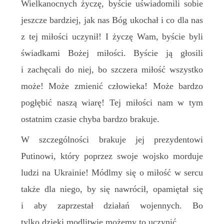
Wielkanocnych życzę,
b
yście uświadomili sobie
jeszcze bardziej, jak nas Bóg ukochał i co dla nas
z tej miłości uczynił! I życzę
W
am, byście byli
świadkami Bożej miłości.
Byście
ją głosili
i zachęcali do niej, bo szczera miłość wszystko
może! Może zmienić człowieka! Może
bardzo
pogłębić
naszą wiarę! Tej miłości nam w tym
ostatnim
czasie
chyba bardzo
brakuj
e
.
W s
zczególności brakuje jej prezydentowi
Putinowi, który poprzez swoje wojsko morduje
ludzi na Ukrainie! Módlmy się o miłość w sercu
także
dla
n
iego,
b
y się nawrócił, opamiętał się
i aby zaprzestał działań wojennych. Bo
tylko dzięki modlitwie
możemy
to uczynić.