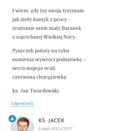
I wiem, gdy łzę swoją trzymam
jak złoty kamyk z procy –
zrozumie mnie mały Baranek
z najcichszej Wielkiej Nocy.
Pyszczek położy na ręku
sumienia wywróci podszewkę –
serca mojego ocali
czerwoną chorągiewkę.
ks. Jan Twardowski
Odpowiedz
KS. JACEK
2 maja 2022 o 23:07