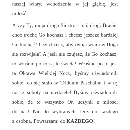
naszej wiary, wchodzenia
w jej
głębi
ę,
jest
miłość!
A czy
T
y, moja droga
S
iostro i mój drogi
B
racie,
choć trochę Go kochasz i chcesz jeszcze bardziej
Go kochać? Czy chcesz, aby twoja wiara w Boga
się rozwijała? A jeśli nie czujesz, że Go kochasz,
to właśnie po to są te święta! Właśnie po to jest
ta
O
ktawa Wielkiej Nocy,
b
y
śmy u
świadomi
li
sobie, co się stało w Triduum Paschalne i w t
ę
noc z soboty na niedziele! Byśmy uświadomili
sobie, że to wszystko On uczynił z miłości
do nas! Nie do wybranych, lecz d
o
każdego
z osobna. Powtarzam: d
o
KAŻDEGO!