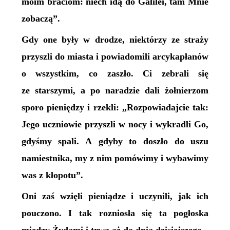
moim braciom: niech idą do Galilei, tam Mnie
zobaczą”.
Gdy one były w drodze, niektórzy ze straży
przyszli do miasta i powiadomili arcykapłanów
o wszystkim, co zaszło. Ci zebrali się
ze starszymi, a po naradzie dali żołnierzom
sporo pieniędzy i rzekli: „Rozpowiadajcie tak:
Jego uczniowie przyszli w nocy i wykradli Go,
gdyśmy spali. A gdyby to doszło do uszu
namiestnika, my z nim pomówimy i wybawimy
was z kłopotu”.
Oni zaś wzięli pieniądze i uczynili, jak ich
pouczono. I tak rozniosła się ta pogłoska