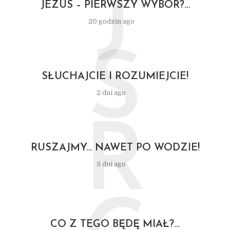
J
JEZUS – PIERWSZY WYBÓR?…
20 godzin ago
S
SŁUCHAJCIE I ROZUMIEJCIE!
2 dni ago
R
RUSZAJMY… NAWET PO WODZIE!
3 dni ago
CO Z TEGO BĘDĘ MIAŁ?…