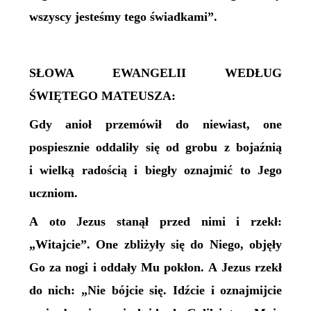
wszyscy jesteśmy tego świadkami”.
SŁOWA EWANGELII WEDŁUG
ŚWIĘTEGO MATEUSZA:
Gdy anioł przemówił do niewiast, one
pospiesznie oddaliły się od grobu z bojaźnią
i wielką radością i biegły oznajmić to Jego
uczniom.
A oto Jezus stanął przed nimi i rzekł:
„Witajcie”. One zbliżyły się do Niego, objęły
Go za nogi i oddały Mu pokłon. A Jezus rzekł
do nich: „Nie bójcie się. Idźcie i oznajmijcie