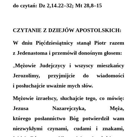
do czytań: Dz 2,14.22–32; Mt 28,8–15
CZYTANIE Z DZIEJÓW APOSTOLSKICH:
W dniu Pięćdziesiątnicy stanął Piotr razem
z Jedenastoma i przemówił donośnym głosem:
Mężowie Judejczycy i wszyscy mieszkańcy
„
Jerozolimy, przyjmijcie do wiadomości
i posłuchajcie uważnie mych słów.
Mężowie izraelscy, słuchajcie tego, co mówię:
Jezusa Nazarejczyka, Męża,
którego posłannictwo Bóg potwierdził wam
niezwykłymi czynami, cudami i znakami,