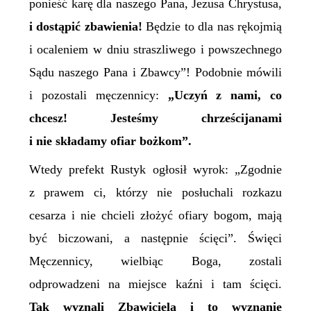
ponieść karę dla naszego Pana, Jezusa Chrystusa,
i dostąpić zbawienia!
Będzie to dla nas rękojmią
i ocaleniem w dniu straszliwego i powszechnego
Sądu naszego Pana i Zbawcy”! Podobnie mówili
i pozostali
m
ęczennicy:
„Uczyń z nami, co
chcesz! Jesteśmy chrześcijanami
i nie składamy ofiar bożkom”.
Wtedy prefekt Rustyk ogłosił wyrok: „Zgodnie
z prawem ci, którzy nie posłuchali rozkazu
cesarza i nie chcieli złożyć ofiary bogom, mają
być biczowani, a następnie ścięci”. Święci
M
ęczennicy, wielbiąc Boga, zostali
odprowadzeni na miejsce kaźni i tam ścięci.
Tak wyznali Zbawiciela i to wyznanie