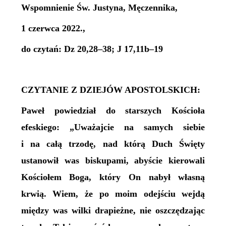
Wspomnienie Św. Justyna, Męczennika,
1 czerwca 2022.,
do czytań: Dz 20,28–38; J 17,11b–19
CZYTANIE Z DZIEJÓW APOSTOLSKICH:
Paweł powiedział do starszych Kościoła
efeskiego: „Uważajcie na samych siebie
i na całą trzodę, nad którą Duch Święty
ustanowił was biskupami, abyście kierowali
Kościołem Boga, który On nabył własną
krwią. Wiem, że po moim odejściu wejdą
między was wilki drapieżne, nie oszczędzając