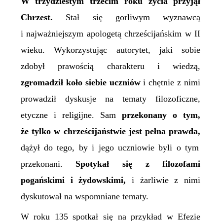
W trzydziestym trzecim roku życia przyjął
Chrzest.
Stał się gorliwym wyznawcą
i najważniejszym apologetą chrześcijańskim w II
wieku. Wykorzystując autorytet, jaki sobie
zdobył prawością charakteru i wiedzą,
zgromadził koło siebie uczniów
i chętnie z nimi
prowadził dyskusje na tematy filozoficzne,
etyczne i religijne. Sam
przekonany o tym,
że tylko w chrześcijaństwie jest pełna prawda,
dążył do tego, by i jego uczniowie byli o tym
przekonani.
Spotykał się z filozofami
pogańskimi i żydowskimi,
i żarliwie z nimi
dyskutował na wspomniane tematy.
W roku 135 spotkał się na przykład w Efezie