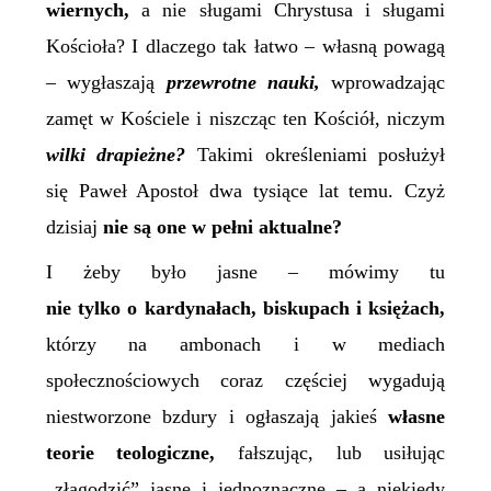
wiernych,
a nie sługami Chrystusa i sługami
Kościoła? I dlaczego tak łatwo – własną powagą
– wygłaszają
przewrotne
nauki,
wprowadzając
zamęt w Kościele i niszcząc ten Kościół, niczym
wilki drapieżne?
Takimi określeniami posłużył
się Paweł Apostoł dwa tysiące lat temu. Czyż
dzisiaj
nie są one w pełni aktualne?
I żeby było jasne – mówimy tu
nie tylko o kardynałach, biskupach i księżach,
którzy na ambonach i w mediach
społecznościowych coraz częściej wygadują
niestworzone bzdury i ogłaszają jakieś
własne
teorie teologiczne,
fałszując, lub usiłując
„złagodzić” jasne i jednoznaczne – a niekiedy