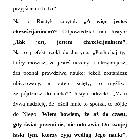
przyjście do ludzi”.
Na to Rustyk zapytał:
„A więc jesteś
chrześcijaninem?”
Odpowiedział mu Justyn:
„Tak jest, jestem chrześcijaninem”.
Na to prefekt rzekł do Justyna: „Posłuchaj ty,
który mówisz, że jesteś uczony, i utrzymujesz,
żeś poznał prawdziwą naukę: jeżeli zostaniesz
ubiczowany, a potem ścięty, to myślisz,
że pójdziesz do nieba?” Justyn odrzekł: „Mam
żywą nadzieję, że jeżeli mnie to spotka, to pójdę
do
N
iego!
Wiem bowiem, że aż do czasu,
gdy świat przeminie, nie odmawia On swojej
łaski tym, którzy żyją według Jego nauki”.