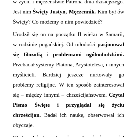
w życiu i męczeństwie Patrona dnia dzisiejszego.
Jest nim
Święty Justyn, Męczennik.
Kim był ów
Święty? Co możemy o nim powiedzieć?
Urodził się
on
na początku II wieku w Samarii,
w rodzinie pogańskiej. Od młodości
pasjonował
się filozofią i problemami ogólnoludzkimi.
Przebadał systemy Platona, Arystotelesa, i innych
myślicieli. Bardziej jeszcze nurtowały go
problemy religijne. W ten sposób zainteresował
się – między innymi – chrześcijaństwem.
Czytał
Pismo Święte i przyglądał się życiu
chrześcijan.
Badał ich naukę, obserwował ich
obyczaje.