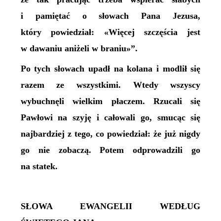
i pamiętać o słowach Pana Jezusa,
który powiedział: «Więcej szczęścia jest
w dawaniu aniżeli w braniu»”.
Po tych słowach upadł na kolana i modlił się
razem ze wszystkimi. Wtedy wszyscy
wybuchnęli wielkim płaczem. Rzucali się
Pawłowi na szyję i całowali go, smucąc się
najbardziej z tego, co powiedział: że już nigdy
go nie zobaczą. Potem odprowadzili go
na statek.
SŁOWA EWANGELII WEDŁUG