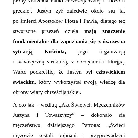
próby zbliżenia nauki chrześcijańskiej i filozofii
greckiej. Justyn żył zaledwie około stu lat
po śmierci Apostołów Piotra i Pawła,
dlatego też
stworzone przezeń dzieła
mają znaczenie
fundamentalne dla zapoznania się z ówczesną
sytuacją Kościoła,
jego organizacją
i wewnętrzną strukturą, z obrzędami i liturgią.
Warto podkreślić, że Justyn był
człowiekiem
świeckim,
który wykorzystał swoją wiedzę dla
obrony wiary chrześcijańskiej.
A oto jak – według „Akt
Ś
więtych
M
ęczenników
Justyna i Towarzyszy” – dokonało się
męczeństwo dzisiejszego Patrona: „Święci
mężowie zostali pojmani i przyprowadzeni