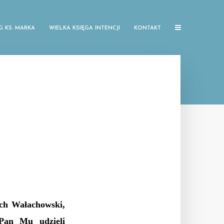
G KS. MARKA
WIELKA KSIĘGA INTENCJI
KONTAKT
ch Wałachowski,
 Pan Mu udzieli