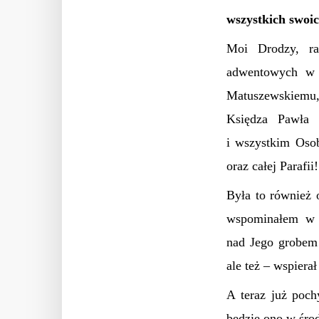
wszystkich swoi
Moi Drodzy, ra
adwentowych w P
Matuszewskiemu,
Księdza Pawła F
i wszystkim Oso
oraz całej Parafii!
Była to również
wspominałem w 
nad Jego grobem…
ale też – wspiera
A teraz już poc
będzie ono w śro