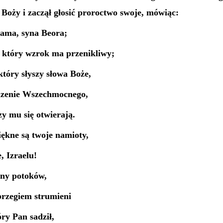
Boży i zaczął głosić proroctwo swoje, mówiąc:
ama, syna Beora;
 który wzrok ma przenikliwy;
który słyszy słowa Boże,
dzenie Wszechmocnego,
zy mu się otwierają.
iękne są twoje namioty,
, Izraelu!
iny potoków,
brzegiem strumieni
óry Pan sadził,