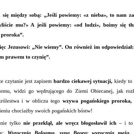
i się między sobą: „Jeśli powiemy: «z nieba», to nam za
yliście mu?» A jeśli powiemy: «od ludzi», boimy się t
 proroka”.
ięc Jezusowi: „Nie wiemy”. On również im odpowiedział
im prawem to czynię”.
ze czytanie jest zapisem
bardzo ciekawej sytuacji,
kiedy to 
emu, widzi go wędrującego do Ziemi Obiecanej, jak roz
królestwa i w obliczu tego
wzywa pogańskiego proroka,
eniu chociażby swoich pogańskich bóstw!
nie tylko
nie przeklął, ale wręcz błogosławił ich
– i to
my:
Wyrocznia Balaama, syna Beora;
wyrocznia męża,