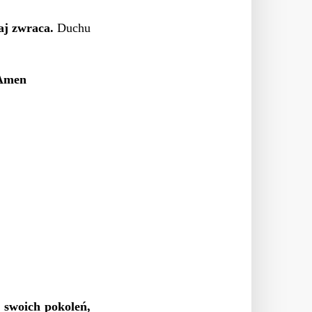
iaj zwraca.
Duchu
 Amen
 swoich pokoleń,