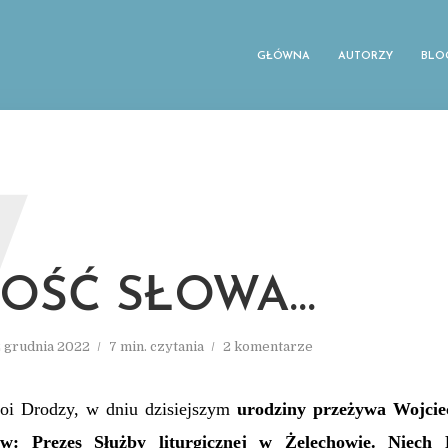
GŁÓWNA
AUTORZY
BLO
W
OŚĆ SŁOWA…
2 grudnia 2022
7 min. czytania
2 komentarze
oi Drodzy, w dniu dzisiejszym
urodziny przeżywa Wojcie
w: Prezes Służby liturgicznej w Żelechowie. Niech