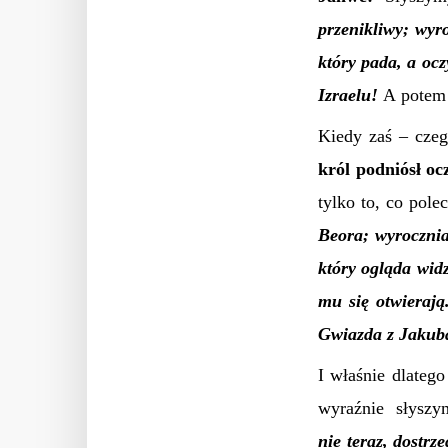
przenikliwy; wyr
który pada, a ocz
Izraelu!
A potem 
Kiedy zaś – czeg
król podniósł oc
tylko to, co pol
Beora;
wyrocznia
który ogląda wid
mu się otwierają.
Gwiazda z Jakub
I właśnie dlateg
wyraźnie słysz
nie teraz, dostrz