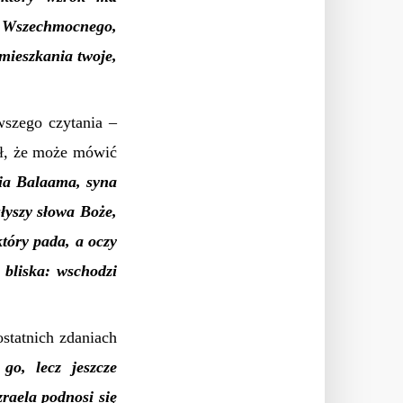
ie Wszechmocnego,
mieszkania twoje,
wszego czytania –
ił, że może mówić
ia Balaama, syna
łyszy słowa Boże,
tóry pada, a oczy
z bliska: wschodzi
statnich zdaniach
go, lecz jeszcze
zraela podnosi się