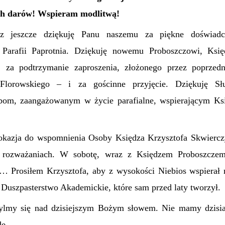
ch darów! Wspieram modlitwą!
z jeszcze dziękuję Panu naszemu za piękne doświadcz
arafii Paprotnia. Dziękuję nowemu Proboszczowi, Ksi
 za podtrzymanie zaproszenia, złożonego przez poprzedn
lorowskiego – i za gościnne przyjęcie. Dziękuję Służ
bom, zaangażowanym w życie parafialne, wspierającym Ksi
 okazja do wspomnienia Osoby Księdza Krzysztofa Skwiercz
rozważaniach. W sobotę, wraz z Księdzem Proboszczem,
 Prosiłem Krzysztofa, aby z wysokości Niebios wspierał 
ł Duszpasterstwo Akademickie, które sam przed laty tworzył.
hylmy się nad dzisiejszym Bożym słowem. Nie mamy dzisia
dę.