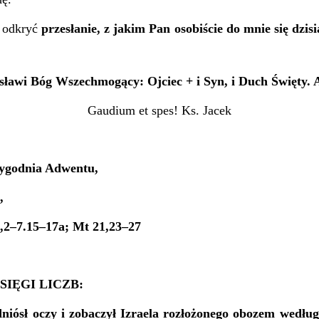
 odkryć
przesłani
e
, z jakim Pan osobiście do mnie się dzis
sławi Bóg Wszechmogący: Ojciec + i Syn, i Duch Święty.
Gaudium et spes! Ks. Jacek
Tygodnia Adwentu,
.,
4,2–7.15–17a; Mt 21,23–27
SIĘGI LICZB:
iósł oczy i zobaczył Izraela rozłożonego obozem według