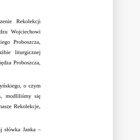
enie Rekolekcji
ędzu Wojciechowi
iego Proboszcza,
bie liturgicznej
ędza Proboszcza,
yńskiego, o czym
 modliliśmy się
nasze Rekolekcje,
j słówka Janka –