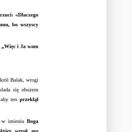
rzuci: «Dlaczego
łumu, bo wszyscy
: „Więc i Ja wam
król Balak, wrogi
kłada się obozem
aby ten
przeklął
 w imieniu
Boga
 który wzrok ma