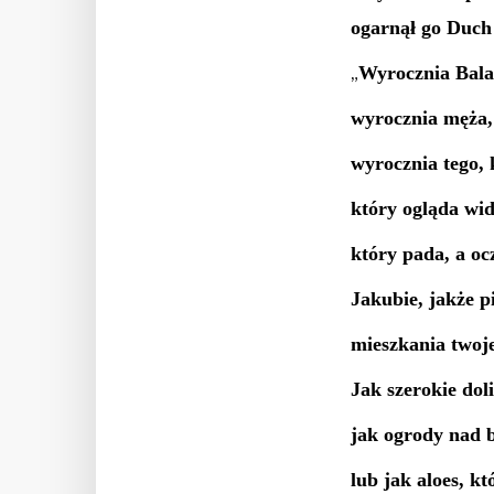
ogarnął go Duch 
Wyrocznia Bala
„
wyrocznia męża,
wyrocznia tego, 
który ogląda wi
który pada, a oc
Jakubie, jakże p
mieszkania twoje
Jak szerokie dol
jak ogrody nad 
lub jak aloes, kt