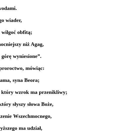
 wodami.
go wiader,
 wilgoć obfitą;
mocniejszy niż Agag,
 górę wyniesione”.
 proroctwo, mówiąc:
ama, syna Beora;
 który wzrok ma przenikliwy;
który słyszy słowa Boże,
dzenie Wszechmocnego,
yższego ma udział,