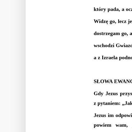
który pada, a oc
Widzę go, lecz je
dostrzegam go, al
wschodzi Gwiazd
a z Izraela podno
SŁOWA EWANG
Gdy Jezus przysz
z pytaniem: „Jak
Jezus im odpowie
powiem wam, j