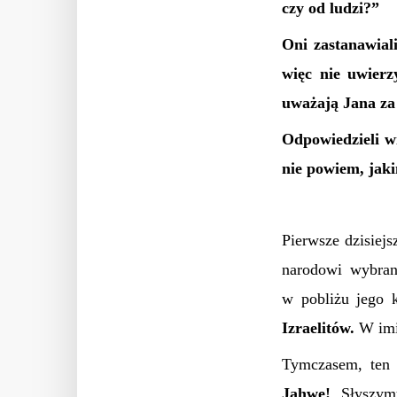
czy od ludzi?”
Oni zastanawial
więc nie uwierz
uważają Jana za
Odpowiedzieli w
nie powiem, jak
Pierwsze dzisiejs
narodowi wybran
w pobliżu jego 
Izraelitów.
W imi
Tymczasem, ten 
Jahwe!
Słyszy