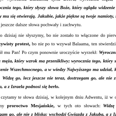
ocznia tego, który słyszy słowa Boże, który ogląda widzen
y mu się otwierają.
Jakubie, jakże piękne są twoje namioty,
jeszcze dalsze słowa pochwały i zachwytu.
o dzisiaj nie słyszymy, bo nie zostało to włączone do pier
zywisty protest,
bo nie po to wzywał Balaama, ten stwierdz
ecił mu Pan! Po czym ponownie uroczyście wyrzekł:
Wyroczn
 męża, który wzrok ma przenikliwy; wyrocznia tego, który s
zenie Wszechmocnego, a w wiedzy Najwyższego ma udział, k
 Widzę go, lecz jeszcze nie teraz, dostrzegam go, ale nie 
a,
a z Izraela podnosi się berło.
o czytamy te słowa dzisiaj, w kolejnym dniu Adwentu, iż w o
ymy
proroctwo Mesjańskie,
w tych oto słowach:
Widzę 
egam go, ale nie z bliska: wschodzi Gwiazda z Jakuba, a z I