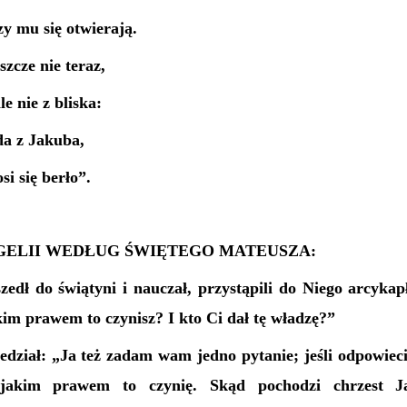
zy mu się otwierają.
szcze nie teraz,
e nie z bliska:
a z Jakuba,
si się berło”.
ELII WEDŁUG ŚWIĘTEGO MATEUSZA:
edł do świątyni i nauczał, przystąpili do Niego arcykapł
im prawem to czynisz? I kto Ci dał tę władzę?”
dział: „Ja też zadam wam jedno pytanie; jeśli odpowieci
akim prawem to czynię. Skąd pochodzi chrzest J