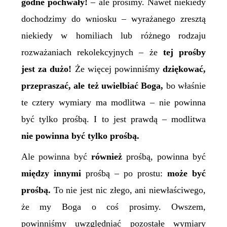
godne pochwały!
– ale prosimy. Nawet niekiedy
dochodzimy do wniosku – wyrażanego zresztą
niekiedy w homiliach lub różnego rodzaju
rozważaniach rekolekcyjnych – że
tej prośby
jest za dużo!
Że więcej powinniśmy
dziękować,
przepraszać, ale też uwielbiać Boga,
bo właśnie
te cztery wymiary ma modlitwa – nie powinna
być tylko prośbą. I to jest prawdą – modlitwa
nie powinna być tylko prośbą.
Ale powinna być
również
prośbą, powinna być
między innymi
prośbą – po prostu:
może być
prośbą.
To nie jest nic złego, ani niewłaściwego,
że my Boga o coś prosimy. Owszem,
powinniśmy uwzględniać pozostałe wymiary