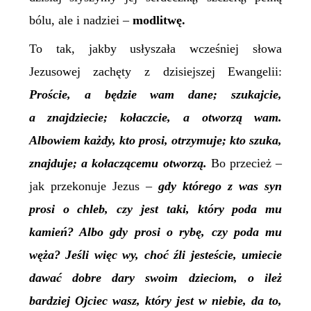
bólu, ale i nadziei –
modlitwę.
To tak, jakby usłyszała wcześniej słowa
Jezusowej zachęty z dzisiejszej Ewangelii:
Proście, a będzie wam dane; szukajcie,
a znajdziecie; kołaczcie, a otworzą wam.
Albowiem każdy, kto prosi, otrzymuje; kto szuka,
znajduje; a kołaczącemu otworzą.
Bo przecież –
jak przekonuje Jezus –
gd
y którego z was syn
prosi o chleb, czy jest taki, który poda mu
kamień? Albo gdy prosi o rybę, czy poda mu
węża? Jeśli więc wy, choć źli jesteście, umiecie
dawać dobre dary swoim dzieciom, o ileż
bardziej Ojciec wasz, który jest w niebie, da to,