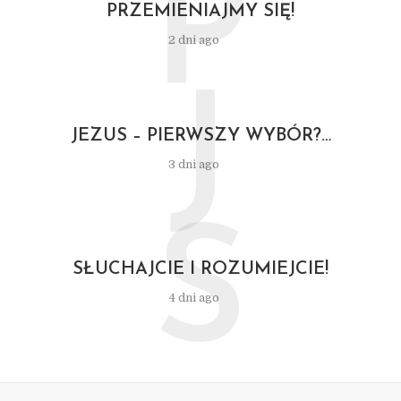
P
PRZEMIENIAJMY SIĘ!
2 dni ago
J
JEZUS – PIERWSZY WYBÓR?…
3 dni ago
S
SŁUCHAJCIE I ROZUMIEJCIE!
4 dni ago