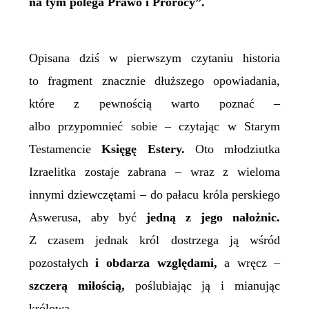
na tym polega Prawo i Prorocy”.
Opisana dziś w pierwszym czytaniu historia
to fragment znacznie dłuższego opowiadania,
które z pewnością warto poznać –
albo przypomnieć sobie – czytając w Starym
Testamencie
Księgę Estery.
Oto młodziutka
Izraelitka zostaje zabrana – wraz z wieloma
innymi dziewczętami – do pałacu króla perskiego
Aswerusa, aby być
jedną z jego nałożnic.
Z czasem jednak król dostrzega ją wśród
pozostałych
i obdarza względami,
a wręcz –
szczerą miłością,
poślubiając ją i mianując
królową.