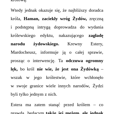
Wtedy jednak okazuje się, że najbliższy doradca
króla,
Haman, zaciekły wróg Żydów,
zręczną
i podstępną intrygą doprowadza do wydania
królewskiego edyktu, nakazującego
zagładę
narodu żydowskiego.
Krewny Estery,
Mardocheusz, informuje ją o całej sprawie,
prosząc o interwencję. Ta
odczuwa ogromny
lęk,
bo król
nie wie, że jest ona
Ż
ydówką
–
wszak w jego królestwie, które wchłonęło
w swoje granice wiele innych narodów, Żydzi
byli tylko jednym z nich.
Estera ma zatem stanąć przed królem – co
prawda, będącym
także
jej
mężem, ale jednak