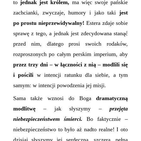
to
jednak jest królem,
ma więc swoje pańskie
zachcianki, zwyczaje, humory i jako taki
jest
po prostu nieprzewidywalny!
Estera zdaje sobie
sprawę z tego, a jednak jest zdecydowana stanąć
przed nim, dlatego prosi swoich rodaków,
rozproszonych po całym perskim imperium, aby
przez trzy dni – w łączności z nią – modlili się
i pościli
w intencji ratunku dla siebie, a tym
samym: w intencji powodzenia jej misji.
Sama także wznosi do Boga
dramatyczną
modlitwę
– jak słyszymy –
przejęta
niebezpieczeństwem
śmierci.
Bo faktycznie –
niebezpieczeństwo to było aż nadto realne! I oto
dzisiaj słyszymy jej serdeczną, szczerą, pełną