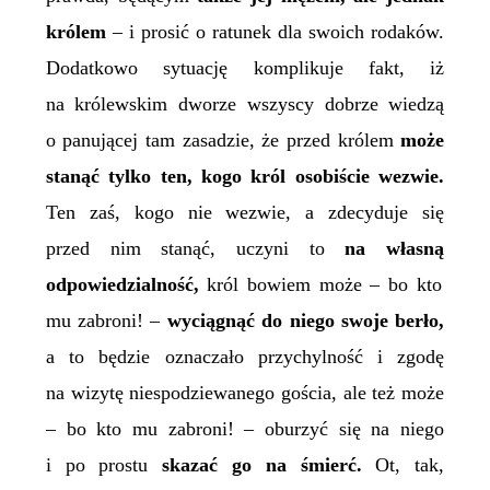
królem
– i prosić o ratunek dla swoich rodaków.
Dodatkowo sytuację komplikuje fakt, iż
na królewskim dworze wszyscy dobrze wiedzą
o panującej tam zasadzie, że przed królem
może
stanąć tylko ten, kogo król osobiście wezwie.
Ten zaś, kogo nie wezwie, a zdecyduje się
przed nim stanąć, uczyni to
na
własną
odpowiedzialność,
król bowiem może – bo kto
mu zabroni! –
wyciągnąć do niego swoje berło,
a to będzie oznaczało przychylność i zgodę
na wizytę niespodziewanego gościa, ale też może
– bo kto mu zabroni! – oburzyć się na niego
i po prostu
skazać go na śmierć.
Ot, tak,