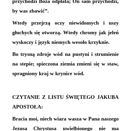
przychodzi Boża odpłata; On sam przychodzi,
by was zbawić”.
Wtedy przejrzą oczy niewidomych i uszy
głuchych się otworzą. Wtedy chromy jak jeleń
wyskoczy i język niemych wesoło krzyknie.
Bo trysną zdroje wód na pustyni i strumienie
na stepie; spieczona ziemia zmieni się w staw,
spragniony kraj w krynice wód.
CZYTANIE Z LISTU ŚWIĘTEGO JAKUBA
APOSTOŁA:
Bracia moi, niech wiara wasza w Pana naszego
Jezusa Chrystusa uwielbionego nie ma