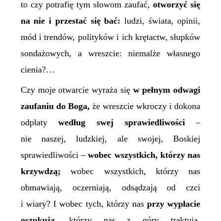
to czy potrafię tym słowom zaufać,
otworzyć się
na nie i przestać się bać:
ludzi, świata, opinii,
mód i trendów, polityków i ich krętactw, słupków
sondażowych, a wreszcie:
niemalże
własnego
cienia?…
Czy moje otwarcie wyraża się
w pełnym odwagi
zaufaniu do Boga,
że wreszcie wkroczy i dokona
odpłaty
według swej sprawiedliwości
–
nie naszej, ludzkiej, ale swojej, Boskiej
sprawiedliwości –
wobec wszystkich, którzy nas
krzywdzą;
wobec wszystkich, którzy nas
obmawiają, oczerniają, odsądzają od czci
i wiary? I wobec tych, którzy nas
przy
wypłacie
oszukują,
którzy nas z góry traktują,