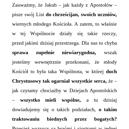
Zauważmy, że Jakub – jak każdy z Apostołów –
pisze swój List
do chrześcijan, swoich uczniów,
wiernych młodego Kościoła. A zatem, to właśnie
w tej Wspólnocie działy się takie rzeczy,
przed jakimi
dzisiaj
przestrzega. Dla nas to chyba
sprawa zupełnie niewiarygodna,
wszak
jesteśmy wewnętrznie przekonani, że młody
Kościół to była taka Wspólnota, w której
duch
Chrystusowy tak ogarniał wszystkie serca,
że –
jak czytamy chociażby w Dziejach Apostolskich
–
wszystko mieli wspólne,
a tu dzisiaj
dowiadujemy się o takich podziałach,
o takim
traktowaniu biednych przez bogatych?
Przecież wszyscy są braćmi i siostrami w jednej