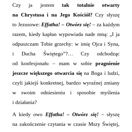
Czy ja jestem
tak totalnie otwarty
na Chrystusa i na Jego Kościół?
Czy słyszę
to Jezusowe:
Effatha! – Otwórz się!
– za każdym
razem, kiedy kapłan wypowiada nade mną: „I ja
odpuszczam Tobie grzechy: w imię Ojca i Syna,
i Ducha Świętego”?… Czy odchodząc
od konfesjonału – mam w sobie
pragnienie
jeszcze
większego otwarcia się
na Boga i ludzi,
czyli jakiejś konkretnej, bardzo wyraźnej zmiany
w swoim odniesieniu i sposobie myślenia
i działania?
A kiedy owo
Effatha! – Otwórz się!
–
słyszę
na zakończenie czytania w czasie Mszy Święt
ej
,