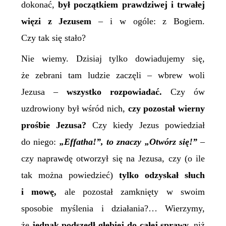
dokonać,
był początkiem
prawdziwej i
trwałej
więzi z Jezusem
– i w ogóle: z Bogiem.
Czy tak się stało?
Nie wiemy. Dzisiaj tylko dowiadujemy się,
że zebrani tam ludzie zaczęli – wbrew woli
Jezusa –
wszystko rozpowiadać.
Czy ów
uzdrowiony był wśród nich,
czy pozostał wierny
prośbie Jezusa?
Czy kiedy Jezus powiedział
do niego:
„Effat
h
a!”, to znaczy „Otwórz się!”
–
czy naprawdę otworzył się na Jezusa, czy (o ile
tak można powiedzieć)
tylko odzyskał słuch
i mowę,
ale pozostał zamknięty w swoim
sposobie myślenia i działania?… Wierzymy,
że
jednak podszedł głębiej do całej sprawy,
niż