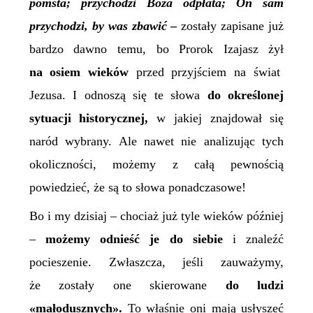
pomsta; przychodzi Boża odpłata; On sam
przychodzi, by was zbawić
–
zostały zapisane już
bardzo dawno temu, bo Prorok Izajasz żył
na osiem wieków
przed przyjściem na świat
Jezusa. I odnoszą się te słowa
do określonej
sytuacji historycznej,
w jakiej znajdował się
naród wybrany. Ale nawet nie analizując tych
okoliczności, możemy z całą pewnością
powiedzieć, że są to słowa ponadczasowe!
Bo i my dzisiaj – chociaż już tyle wieków później
–
możemy odnieść je do siebie
i znaleźć
pocieszenie. Zwłaszcza, jeśli zauważymy,
że zostały one skierowane
do ludzi
«małodusznych».
To właśnie oni mają usłyszeć