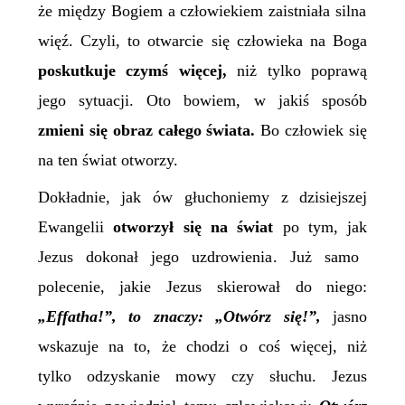
że między Bogiem a człowiekiem zaistniała silna
więź.
Czyli, to otwarcie się człowieka na Boga
poskutkuje czymś więcej,
niż tylko poprawą
jego sytuacji. Oto bowiem, w jakiś sposób
zmieni się obraz całego świata.
Bo człowiek się
na ten świat otworzy.
Dokładnie, jak ów głuchoniemy z dzisiejszej
Ewangelii
otworzył się na świat
po tym,
jak
Jezus dokonał jego uzdrowienia. Już samo
polecenie, jakie Jezus
skierował do
niego
:
„Effatha!”, to znaczy: „Otwórz się!”,
jasno
wskazuj
e
na to, że chodzi o coś więcej, niż
tylko odzyskanie mowy czy słuchu. Jezus