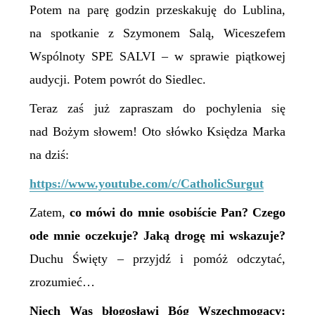
Potem na parę godzin przeskakuję do Lublina,
na spotkanie z Szymonem Salą, Wiceszefem
Wspólnoty SPE SALVI – w sprawie piątkowej
audycji. Potem powrót do Siedlec.
Teraz zaś już zapraszam do pochylenia się
nad Bożym słowem! Oto słówko Księdza Marka
na dziś:
https://www.youtube.com/c/CatholicSurgut
Zatem,
c
o mówi do mnie
osobiście
Pan? Czego
ode mnie oczekuje? Jaką drogę mi wskazuje?
Duchu Święty – przyjdź i pomóż odczytać,
zrozumieć…
N
iech Was błogosławi Bóg Wszechmogący: