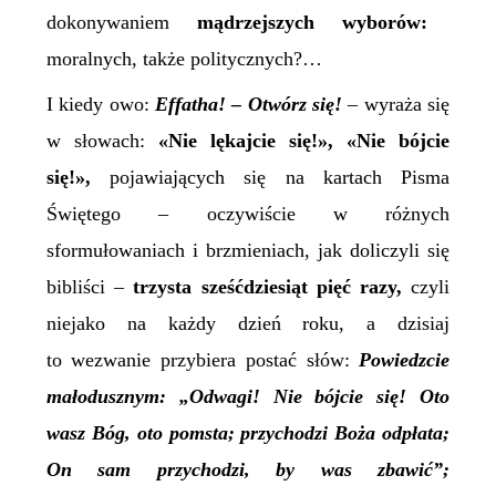
dokonywa
niem
mądrzejszych wyborów:
moralnych, także politycznych?…
I kiedy owo:
Effatha! – Otwórz się!
–
wyraża się
w słowach:
«Nie lękajcie się!», «
N
ie bójcie
się!»,
pojawiających się na kartach Pisma
Świętego – oczywiście w różnych
sformułowaniach i brzmieniach, jak doliczyli się
bibliści –
trzysta sześćdziesiąt pięć razy,
czyli
niejako
na każdy dzień roku, a dzisiaj
to wezwanie przybiera postać słów:
Powiedzcie
małodusznym: „Odwagi! Nie bójcie się! Oto
wasz Bóg, oto pomsta; przychodzi Boża odpłata;
On sam przychodzi, by was zbawić”;