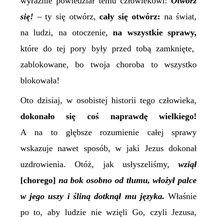
wyraźnie powiedział temu człowiekowi:
Otwórz
się!
– ty się otwórz,
cały się otwórz:
na świat,
na ludzi, na otoczenie,
na wszystkie sprawy,
które do tej pory były przed tobą zamknięte,
zablokowane, bo twoja choroba to wszystko
blokowała!
Oto
dzisiaj, w osobistej historii tego człowieka,
dokonało się coś naprawdę wielkiego!
A na to głębsze rozumienie całej sprawy
wskazuje nawet sposób, w jaki Jezus dokonał
uzdrowienia. Otóż, jak usłyszeliśmy,
wziął
[chorego]
na bok osobno od tłumu, włożył palce
w jego uszy i śliną dotknął mu języka.
Właśnie
po to, aby ludzie nie wzięli
G
o,
czyli Jezusa,