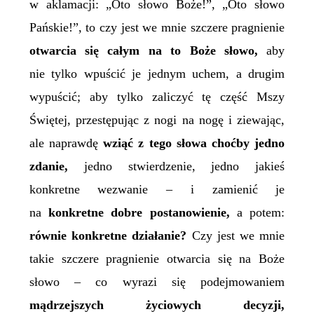
w aklamacji: „Oto słowo Boże!”, „Oto słowo
Pańskie!”, to czy jest we mnie szczere pragnienie
otwarcia się całym na to Boże słowo,
aby
nie tylko wpuścić je jednym uchem, a drugim
wypuścić; aby tylko zaliczyć tę część Mszy
Świętej, przestępując z nogi na nogę i ziewając,
ale naprawdę
wziąć z tego słowa choćby jedno
zdanie,
jedno stwierdzenie, jedno jakieś
konkretne wezwanie – i zamienić je
na
konkretne dobre postanowienie,
a potem:
równie konkretne działanie?
Czy jest we mnie
takie szczere pragnienie otwarcia się na Boże
słowo –
co wyrazi się podejmowa
niem
mądrzejsz
ych
życiow
ych
decyzj
i
,