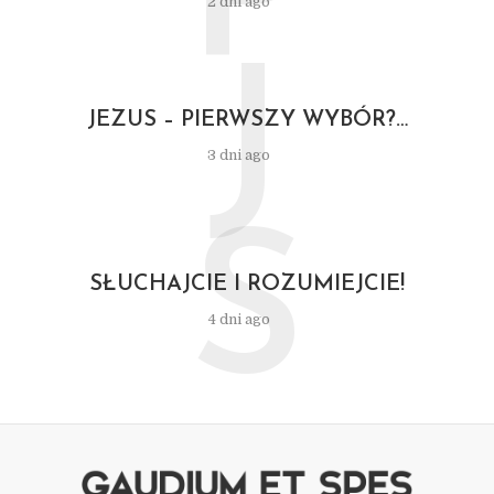
P
2 dni ago
J
JEZUS – PIERWSZY WYBÓR?…
3 dni ago
S
SŁUCHAJCIE I ROZUMIEJCIE!
4 dni ago