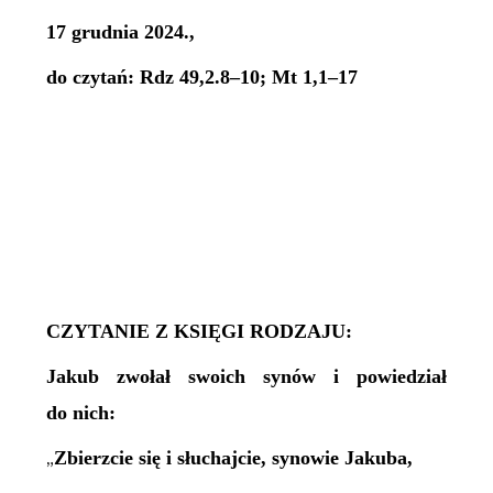
17 grudnia 2024.,
do czytań: Rdz 49,2.8–10; Mt 1,1–17
CZYTANIE Z KSIĘGI RODZAJU:
Jakub zwołał swoich synów i powiedział
do nich:
Zbierzcie się i słuchajcie, synowie Jakuba,
„