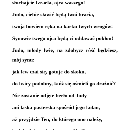
słuchajcie Izraela, ojca waszego!
Judo, ciebie sławić będą twoi bracia,
twoja bowiem ręka na karku twych wrogów!
Synowie twego ojca będą ci oddawać pokłon!
Judo, młody lwie, na zdobycz róść będziesz,
mój synu:
jak lew czai się, gotuje do skoku,
do lwicy podobny, któż się ośmieli go drażnić?
Nie zostanie odjęte berło od Judy
ani laska pasterska spośród jego kolan,
aż przyjdzie Ten, do którego ono należy,