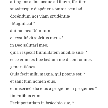
attíngens a fine usque ad finem, fórtiter
suavitérque dispónens ómnia: veni ad
docéndum nos viam prudéntiæ
+Magníficat *
ánima mea Dóminum,
et exsultávit spíritus meus *
in Deo salutári meo;
quia respéxit humilitátem ancíllæ suæ, *
ecce enim ex hoc beátam me dicent omnes
generatiónes.
Quia fecit mihi magna, qui potens est: *
et sanctum nomen eius,
et misericórdia eius a progénie in progénies *
timéntibus eum.
Fecit poténtiam in brácchio suo, *