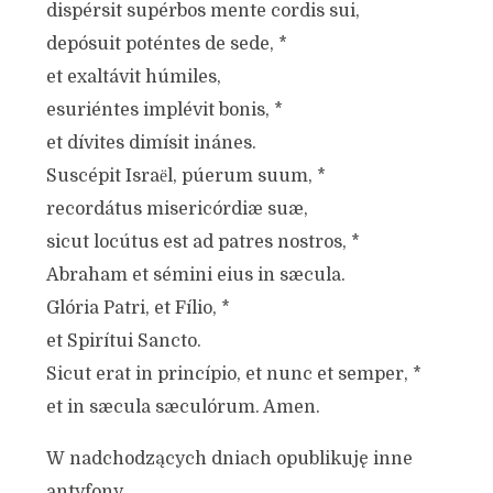
dispérsit supérbos mente cordis sui,
depósuit poténtes de sede, *
et exaltávit húmiles,
esuriéntes implévit bonis, *
et dívites dimísit inánes.
Suscépit Israёl, púerum suum, *
recordátus misericórdiæ suæ,
sicut locútus est ad patres nostros, *
Abraham et sémini eius in sæcula.
Glória Patri, et Fílio, *
et Spirítui Sancto.
Sicut erat in princípio, et nunc et semper, *
et in sæcula sæculórum. Amen.
W nadchodzących dniach opublikuję inne
antyfony