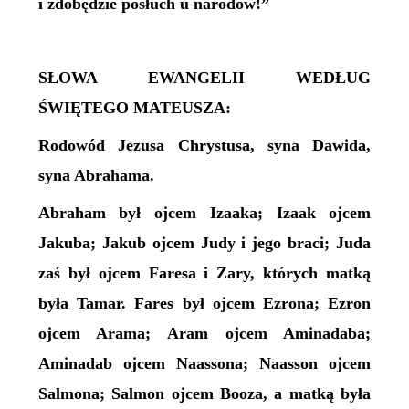
i zdobędzie posłuch u narodów!”
SŁOWA EWANGELII WEDŁUG
ŚWIĘTEGO MATEUSZA:
Rodowód Jezusa Chrystusa, syna Dawida,
syna Abrahama.
Abraham był ojcem Izaaka; Izaak ojcem
Jakuba; Jakub ojcem Judy i jego braci; Juda
zaś był ojcem Faresa i Zary, których matką
była Tamar. Fares był ojcem Ezrona; Ezron
ojcem Arama; Aram ojcem Aminadaba;
Aminadab ojcem Naassona; Naasson ojcem
Salmona; Salmon ojcem Booza, a matką była