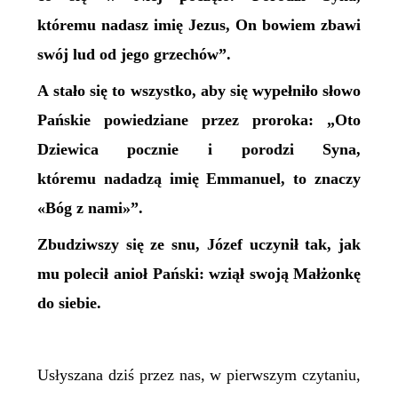
któremu nadasz imię Jezus, On bowiem zbawi
swój lud od jego grzechów”.
A stało się to wszystko, aby się wypełniło słowo
Pańskie powiedziane przez proroka: „Oto
Dziewica pocznie i porodzi Syna,
któremu nadadzą imię Emmanuel, to znaczy
«Bóg z nami»”.
Zbudziwszy się ze snu, Józef uczynił tak, jak
mu polecił anioł Pański: wziął swoją Małżonkę
do siebie.
Usłyszana dziś przez nas, w pierwszym czytaniu,