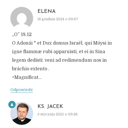
ELENA
18 grudnia 2024 o 09:07
„O” 18.12
O Adonái * et Dux domus Israël, qui Móysi in
igne flammæ rubi apparuisti, et ei in Sina
legem dedísti: veni ad redimendum nos in
bráchio extento .
+Magníficat…
Odpowiedz
KS. JACEK
3 stycznia 2025 o 09:26