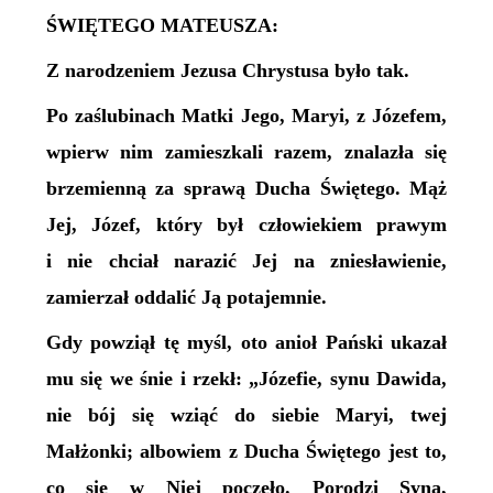
ŚWIĘTEGO MATEUSZA:
Z narodzeniem Jezusa Chrystusa było tak.
Po zaślubinach Matki Jego, Maryi, z Józefem,
wpierw nim zamieszkali razem, znalazła się
brzemienną za sprawą Ducha Świętego. Mąż
Jej, Józef, który był człowiekiem prawym
i nie chciał narazić Jej na zniesławienie,
zamierzał oddalić Ją potajemnie.
Gdy powziął tę myśl, oto anioł Pański ukazał
mu się we śnie i rzekł: „Józefie, synu Dawida,
nie bój się wziąć do siebie Maryi, twej
Małżonki; albowiem z Ducha Świętego jest to,
co się w Niej poczęło. Porodzi Syna,