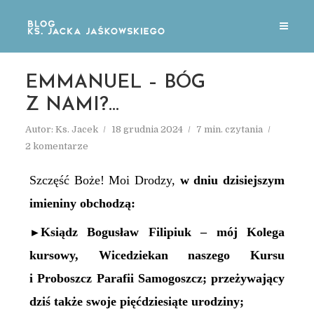
EMMANUEL – BÓG
Z NAMI?…
Autor:
Ks. Jacek
18 grudnia 2024
7 min. czytania
2 komentarze
Szczęść Boże! Moi Drodzy,
w dniu
dzisiejszym
imieniny obchodz
ą
:
Ksiądz Bogusław Filipiuk – mój Kolega
►
kursowy, Wicedziekan naszego Kursu
i Proboszcz
Parafii Samogoszcz;
przeżywa
jący
dziś
także swoje
pięćdziesiąte
urodziny;