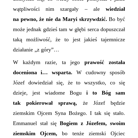
wątpliwości nim szargały – ale
wiedział
na pewno, że nie da Maryi skrzywdzić.
Bo być
może jednak gdzieś tam w głębi serca dopuszczał
taką możliwość, że to jest jakieś tajemnicze
działanie „z góry”…
W każdym razie, ta jego
prawość została
doceniona i…
wsparta.
W cudowny sposób
Józef dowiedział się, że to wszystko, co się
dzieje, jest wiadome Bogu
i to Bóg sam
tak pokierował sprawą,
że Józef będzie
ziemskim Ojcem Syna Bożego. I tak się stało.
Emmanuel stał się
Bogiem z Józefem, swoim
ziemskim Ojcem,
bo tenże ziemski Ojciec