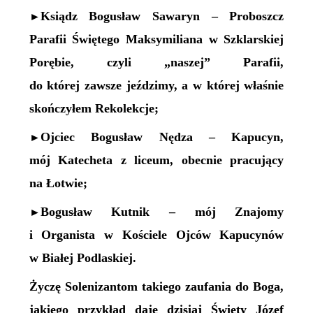
Ksiądz Bogusław Sawaryn – Proboszcz
►
Parafii Świętego Maksymiliana w Szklarskiej
Porębie, czyli „naszej” Parafii,
do której zawsze jeździmy,
a w której właśnie
skończyłem Rekolekcje;
Ojciec Bogusław Nędza – Kapucyn,
►
mój Katecheta z liceum, obecnie pracujący
na Łotwie
;
B
ogusław
Kutnik – mój Znajomy
►
i Organista w Kościele Ojców Kapucynów
w Białej Podlaskiej.
Życzę Solenizantom takiego zaufania do Boga,
jakiego przykład daje dzisiaj Święty Józef