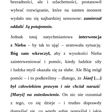
bezradności, ale i szlachetności, postanowił
wybrać rozwiązanie, które na tamten moment
wydało mu się najbardziej sensowne:
zamierzał
oddalić Ją potajemnie.
Jednak tutaj natychmiastowa
interwencja
z Nieba
– by tak to ująć – uratowała sytuację.
Bóg sam wkroczył,
aby z wysokości Nieba
zainterweniować i pomóc, kiedy ludzkie siły
i ludzka myśl okazała się za słabe. Ale Bóg mógł
pomóc – i to podkreślmy – dlatego, że
Józef
[…]
był człowiekiem prawym i nie chciał narazić
[Maryi]
na zniesławienie.
On nic nie rozumiał
z tego, co się dzieje – i trudno doprawdy
domyślać się, co wtedy sobie pomyślał i jakie