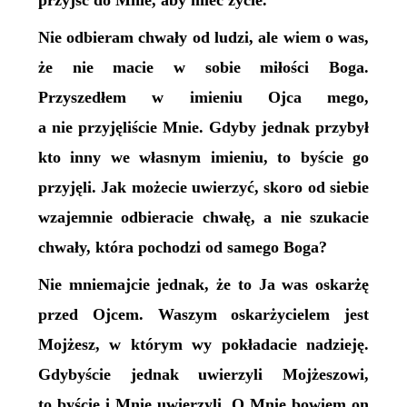
przyjść do Mnie, aby mieć życie.
Nie odbieram chwały od ludzi, ale wiem o was,
że nie macie w sobie miłości Boga.
Przyszedłem w imieniu Ojca mego,
a nie przyjęliście Mnie. Gdyby jednak przybył
kto inny we własnym imieniu, to byście go
przyjęli. Jak możecie uwierzyć, skoro od siebie
wzajemnie odbieracie chwałę, a nie szukacie
chwały, która pochodzi od samego Boga?
Nie mniemajcie jednak, że to Ja was oskarżę
przed Ojcem. Waszym oskarżycielem jest
Mojżesz, w którym wy pokładacie nadzieję.
Gdybyście jednak uwierzyli Mojżeszowi,
to byście i Mnie uwierzyli. O Mnie bowiem on