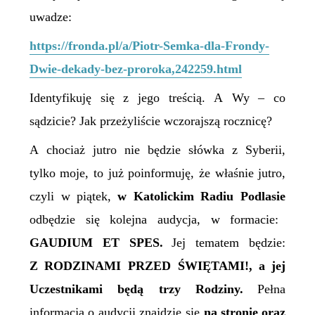
uwadze:
https://fronda.pl/a/Piotr-Semka-dla-Frondy-
Dwie-dekady-bez-proroka,242259.html
Identyfikuję się z jego treścią. A Wy – co
sądzicie? Jak przeżyliście wczorajszą rocznicę?
A
chociaż jutro nie będzie słówka z Syberii,
tylko moje, to już poinformuję, że właśnie
jutro,
czyli w piątek,
w Katolickim Radiu Podlasie
odbędzie się kolejna audycja, w
formacie
:
GAUDIUM ET SPES.
Jej tematem będzie:
Z RODZINAMI PRZED ŚWIĘTAMI
!,
a j
ej
Uczestnikami będą
trzy
Rodziny.
Pełna
informacja
o
audycji
znajdzie się
na
stronie
oraz