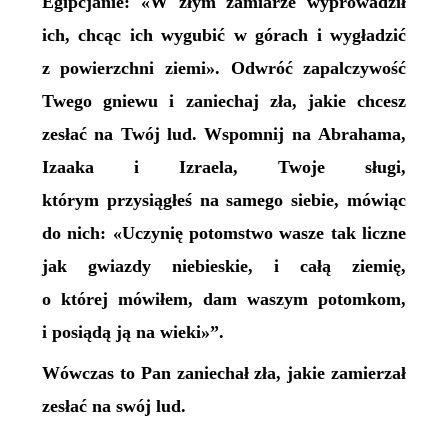
Egipcjanie: «W złym zamiarze wyprowadził
ich, chcąc ich wygubić w górach i wygładzić
z powierzchni ziemi». Odwróć zapalczywość
Twego gniewu i zaniechaj zła, jakie chcesz
zesłać na Twój lud. Wspomnij na Abrahama,
Izaaka i Izraela, Twoje sługi,
którym przysiągłeś na samego siebie, mówiąc
do nich: «Uczynię potomstwo wasze tak liczne
jak gwiazdy niebieskie, i całą ziemię,
o której mówiłem, dam waszym potomkom,
i posiądą ją na wieki»”.
Wówczas to Pan zaniechał zła, jakie zamierzał
zesłać na swój lud.