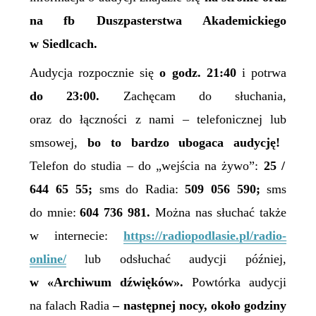
na
fb Duszpasterstwa Akademickiego
w Siedlcach.
Audycja rozpocznie się
o godz. 21:40
i potrwa
do 23:00.
Zachęcam do słuchania,
oraz do łączności z nami – telefonicznej
lub
smsowej
,
bo
to
bardzo
ubogaca
audycję!
Telefon do
studia
– do „wejścia na żywo”:
25 /
644 65 55;
sms
do Radia:
509 056 590;
sms
do mnie:
604 736 981.
Można
nas słuchać także
w internecie
:
https://radiopodlasie.pl/radio-
online/
lub
odsłuchać audycji później,
w
«Archiwum dźwięków».
Powtórka audycji
na falach Radia
–
następnej nocy, około godziny