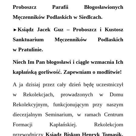
Proboszcz Parafii Błogosławionych
Męczenników Podlaskich w Siedlcach.
Ksiądz Jacek Guz – Proboszcz i Kustosz
►
Sanktuarium Męczenników Podlaskich
w Pratulinie.
Niech Im Pan błogosławi i ciągle wzmacnia Ich
kapłańską gorliwość. Zapewniam o modlitwie!
A ja dzisiaj przez cały dzień będę uczestniczył
w Rekolekcjach, prowadzonych w Domu
Rekolekcyjnym, funkcjonującym przy naszym
diecezjalnym Seminarium, w ramach Centrum
Formacji Kapłańskiej. Rekolekcjom
przewodniczy
Ksiądz Biskup Henryk Tomasik,