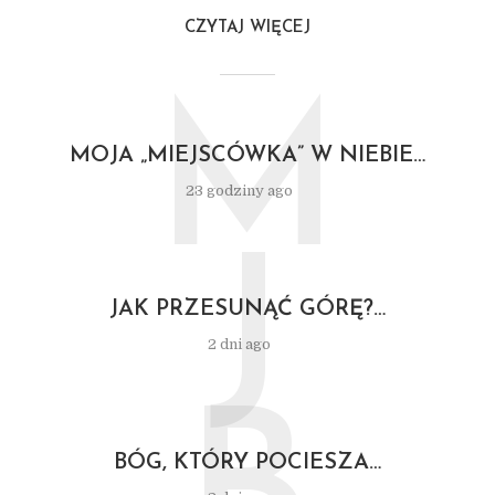
CZYTAJ WIĘCEJ
M
MOJA „MIEJSCÓWKA” W NIEBIE…
23 godziny ago
J
JAK PRZESUNĄĆ GÓRĘ?…
2 dni ago
BÓG, KTÓRY POCIESZA…