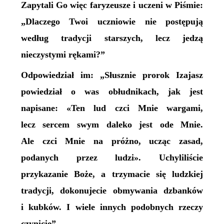
Zapytali Go więc faryzeusze i uczeni w Piśmie:
„Dlaczego Twoi uczniowie nie postępują
według tradycji starszych, lecz jedzą
nieczystymi rękami?”
Odpowiedział im: „Słusznie prorok Izajasz
powiedział o was obłudnikach, jak jest
napisane: «Ten lud czci Mnie wargami,
lecz sercem swym daleko jest ode Mnie.
Ale czci Mnie na próżno, ucząc zasad,
podanych przez ludzi». Uchyliliście
przykazanie Boże, a trzymacie się ludzkiej
tradycji, dokonujecie obmywania dzbanków
i kubków. I wiele innych podobnych rzeczy
czynicie”.