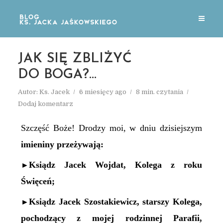
JAK SIĘ ZBLIŻYĆ
DO BOGA?…
Autor:
Ks. Jacek
6 miesięcy ago
8 min. czytania
Dodaj komentarz
Szczęść Boże! Drodzy moi, w dniu dzisiejszym
imieniny przeżywa
ją:
Ksiądz Jacek Wo
j
dat, Kolega z roku
►
Ś
więceń;
Ksiądz Jacek Szostakiewicz, starszy Kolega,
►
pochodzący z mojej rodzinnej Parafii,