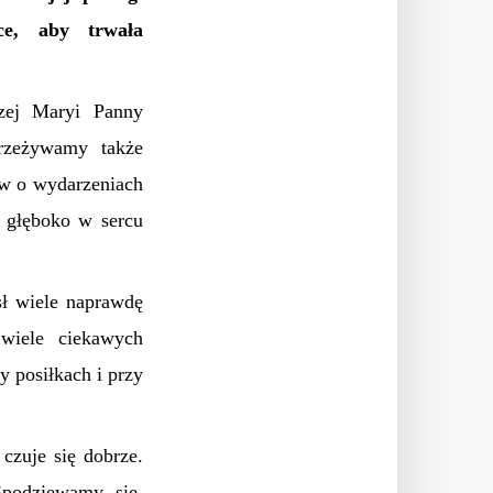
ce, aby trwała
szej Maryi Panny
przeżywamy także
ów o wydarzeniach
ę głęboko w sercu
sł wiele naprawdę
wiele ciekawych
y posiłkach i przy
czuje się dobrze.
Spodziewamy się,