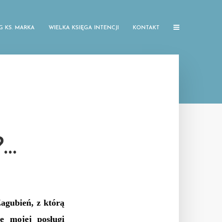
G KS. MARKA
WIELKA KSIĘGA INTENCJI
KONTAKT
?…
agubień, z którą
e mojej posługi