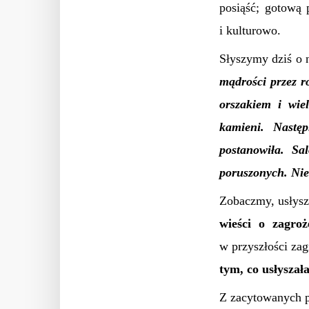
posiąść; gotową 
i kulturowo.
Słyszymy dziś o 
mądrości przez r
orszakiem i wie
kamieni. Nastę
postanowiła. Sa
poruszonych. Nie 
Zobaczmy, usłysz
wieści o zagro
w przyszłości za
tym, co usłyszała
Z zacytowanych p