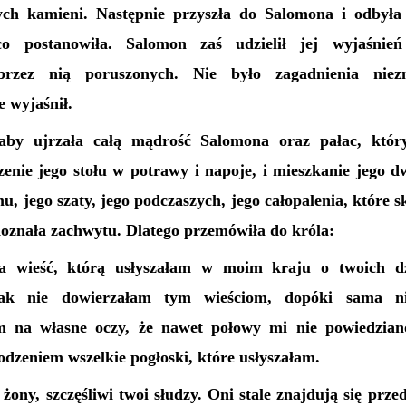
ych kamieni. Następnie przyszła do Salomona i odbył
o postanowiła. Salomon zaś udzielił jej wyjaśnie
przez nią poruszonych. Nie było zagadnienia niez
e wyjaśnił.
by ujrzała całą mądrość Salomona oraz pałac, któr
zenie jego stołu w potrawy i napoje, i mieszkanie jego d
u, jego szaty, jego podczaszych, jego całopalenia, które s
oznała zachwytu. Dlatego przemówiła do króla:
a wieść, którą usłyszałam w moim kraju o twoich dz
nak nie dowierzałam tym wieściom, dopóki sama ni
m na własne oczy, że nawet połowy mi nie powiedzian
dzeniem wszelkie pogłoski, które usłyszałam.
 żony, szczęśliwi twoi słudzy. Oni stale znajdują się prz