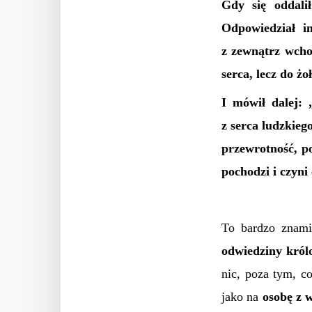
Gdy się oddali
Odpowiedział im
z zewnątrz wcho
serca, lecz do ż
I mówił dalej: 
z serca ludzkieg
przewrotność, po
pochodzi i czyni
To bardzo znami
odwiedziny król
nic, poza tym, c
jako na
osobę z 