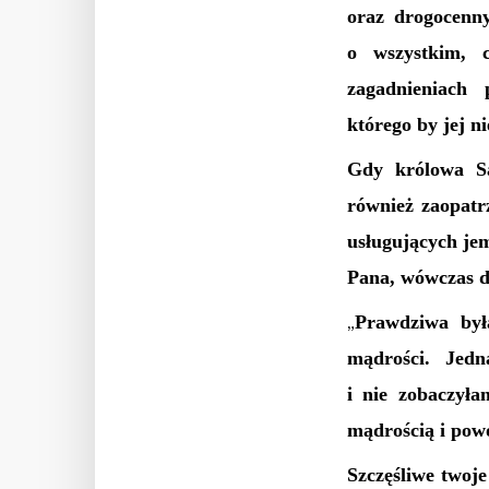
oraz drogocenn
o wszystkim, c
zagadnieniach 
którego by jej ni
Gdy królowa Sa
również zaopatr
usługujących jem
Pana, wówczas d
Prawdziwa był
„
mądrości. Jed
i nie zobaczyła
mądrością i powo
Szczęśliwe twoje