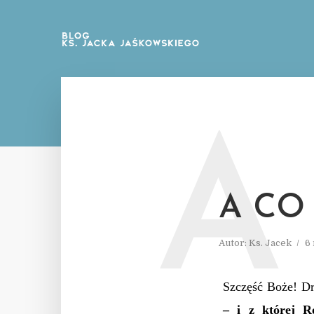
A
A CO
Autor:
Ks. Jacek
6
Szczęść Boże! D
– i z której R