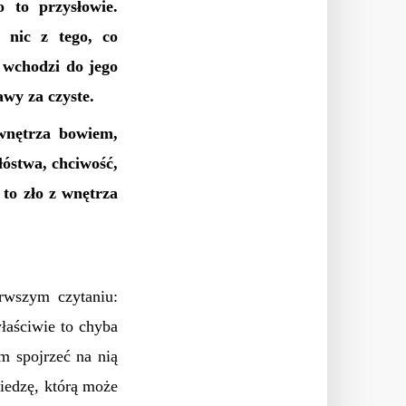
 to przysłowie.
e nic z tego, co
 wchodzi do jego
awy za czyste.
 wnętrza bowiem,
łóstwa, chciwość,
 to zło z wnętrza
rwszym czytaniu:
łaściwie to chyba
m spojrzeć na nią
wiedzę, którą może