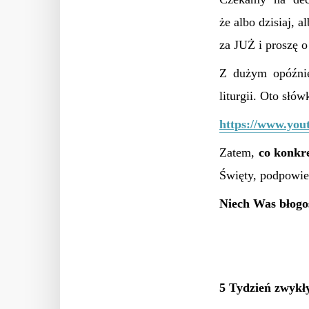
że albo dzisiaj, 
za JUŻ i proszę
Z dużym opóźnie
liturgii. Oto słó
https://www.you
Zatem,
c
o konkr
Święty, podpow
Niech Was błogo
5 Tydzień zwykły