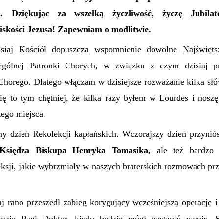
e. Dziękując za wszelką życzliwość, życzę Jubilat
liskości Jezusa! Zapewniam o modlitwie.
siaj Kościół dopuszcza wspomnienie dowolne Najświęt
ególnej Patronki Chorych, w związku z czym dzisiaj 
horego. Dlatego włączam w dzisiejsze rozważanie kilka sł
ę to tym chętniej, że kilka razy byłem w Lourdes i nosz
tego miejsca.
jny dzień Rekolekcji kapłańskich. Wczorajszy dzień przynió
 Księdza Biskupa Henryka Tomasika,
ale też bardzo 
leksji, jakie wybrzmiały w naszych braterskich rozmowach prz
j rano przeszedł zabieg korygujący wcześniejszą operację i 
zję Pani Doktor, kiedy będzie mógł nastąpić wypis. 