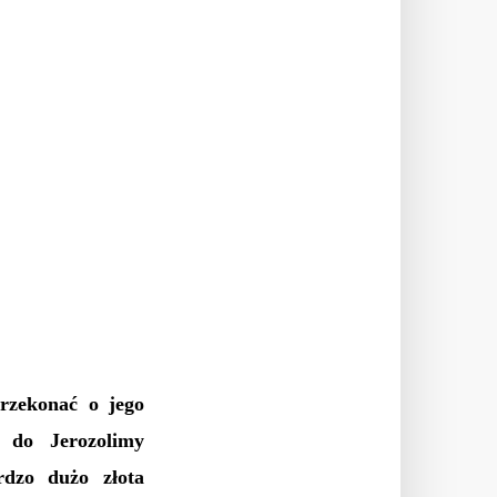
przekonać o jego
c do Jerozolimy
rdzo dużo złota