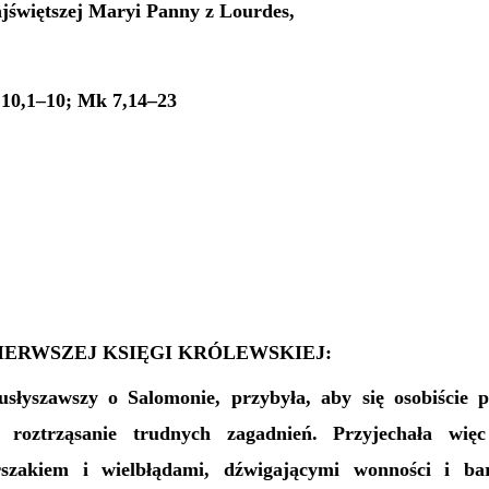
świętszej Maryi Panny z Lourdes,
 10,1–10; Mk 7,14–23
PIERWSZEJ KSIĘGI KRÓLEWSKIEJ:
słyszawszy o Salomonie, przybyła, aby się osobiście 
 roztrząsanie trudnych zagadnień. Przyjechała wię
szakiem i wielbłądami, dźwigającymi wonności i ba