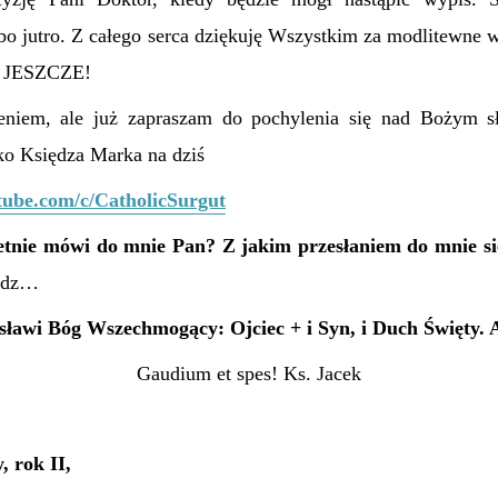
albo jutro. Z całego serca dziękuję Wszystkim za modlitewne 
 o JESZCZE!
niem, ale już zapraszam do pochylenia się nad Bożym sł
wko Księdza Marka na dziś
tube.com/c/CatholicSurgut
etnie mówi do mnie Pan? Z jakim przesłaniem do mnie s
iedz…
sławi Bóg Wszechmogący: Ojciec + i Syn, i Duch Święty.
Gaudium et spes! Ks. Jacek
, rok II,