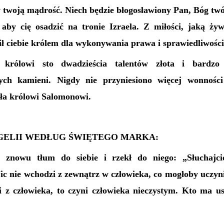
w twoją mądrość. Niech będzie błogosławiony Pan, Bóg twój,
 aby cię osadzić na tronie Izraela. Z miłości, jaką ż
ił ciebie królem dla wykonywania prawa i sprawiedliwości
a królowi sto dwadzieścia talentów złota i bardzo
ych kamieni. Nigdy nie przyniesiono więcej wonności
ła królowi Salomonowi.
ELII WEDŁUG ŚWIĘTEGO MARKA:
ł znowu tłum do siebie i rzekł do niego: „Słuchajc
Nic nie wchodzi z zewnątrz w człowieka, co mogłoby uczyn
i z człowieka, to czyni człowieka nieczystym. Kto ma us