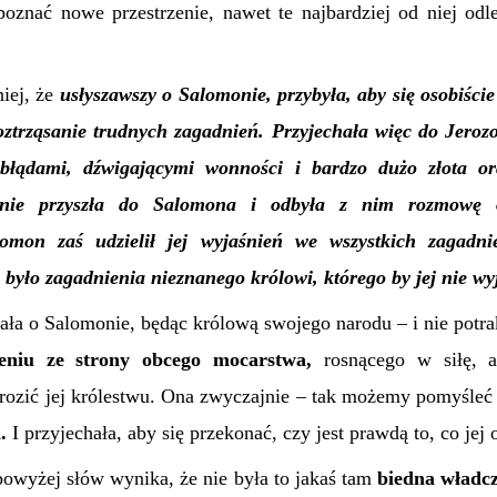
poznać nowe przestrzenie, nawet te najbardziej od niej odle
niej, że
usłyszawszy o Salomonie, przybyła, aby się osobiści
oztrząsanie trudnych zagadnień. Przyjechała więc do Jeroz
lbłądami, dźwigającymi wonności i bardzo dużo złota o
pnie przyszła do Salomona i odbyła z nim rozmowę 
lomon zaś udzielił jej wyjaśnień we wszystkich zagadni
było zagadnienia nieznanego królowi, którego by jej nie wyj
ała o Salomonie, będąc królową swojego narodu – i nie potr
żeniu ze strony obcego mocarstwa,
rosnącego w siłę, 
grozić jej królestwu. Ona zwyczajnie – tak możemy pomyśle
.
I przyjechała, aby się przekonać, czy jest prawdą to, co jej
owyżej słów wynika, że nie była to jakaś tam
biedna władc