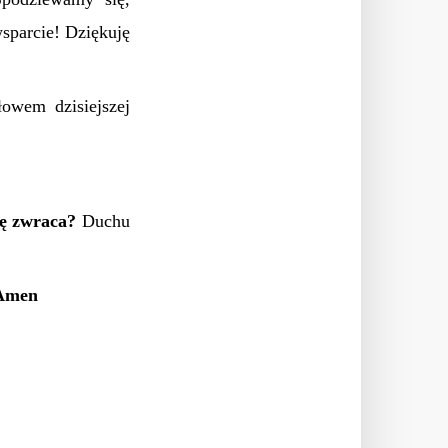
wsparcie! Dziękuję
owem dzisiejszej
ię zwraca?
Duchu
 Amen