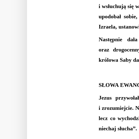
i wsłuchują się 
upodobał sobie,
Izraela, ustanow
Następnie dał
oraz drogocenn
królowa Saby da
SŁOWA EWANG
Jezus przywoła
i zrozumiejcie. 
lecz co wychodz
niechaj słucha”.