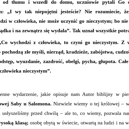
ł od tłumu i wszedł do domu, uczniowie pytali Go o
: „I wy tak niepojętni jesteście? Nie rozumiecie, ż
dzi w człowieka, nie może uczynić go nieczystym; bo nie
ołądka i na zewnątrz się wydala”. Tak uznał wszystkie potr
„Co wychodzi z człowieka, to czyni go nieczystym. Z
o pochodzą złe myśli, nierząd, kradzieże, zabójstwa, cudzo
dstęp, wyuzdanie, zazdrość, obelgi, pycha, głupota. Całe
 człowieka nieczystym”.
enne wydarzenie, jakie opisuje nam Autor biblijny w pie
owej Saby u Salomona.
Niewiele wiemy o tej królowej – w
o usłyszeliśmy przed chwilą – ale to, co wiemy, pozwala na
wysoką klasą;
osobę obytą w świecie, otwartą na ludzi i na 