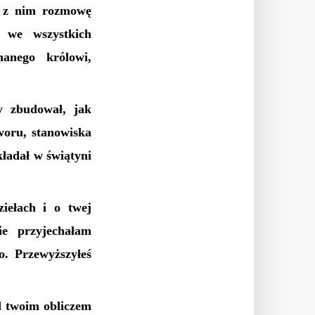
a z nim rozmowę
ń we wszystkich
nanego królowi,
y zbudował, jak
woru, stanowiska
kładał w świątyni
iełach i o twej
e przyjechałam
o. Przewyższyłeś
ed twoim obliczem