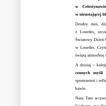
w Celestynowi
w nieustającej b
Drodzy moi, dzi
z Lourdes, szcz
Światowy Dzień C
w Lourdes. Czyni
świętą atmosferę 
A dzisiaj – kole
cennych myśli
spostrzeżeń i ref
kawie.
Nasz Tato wczora
Czekamy na decy