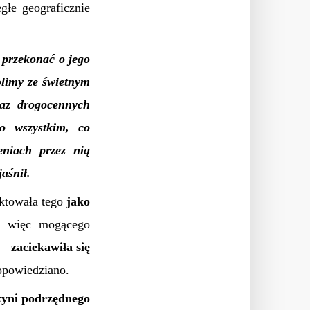
głe geograficznie
e przekonać o jego
olimy ze świetnym
raz drogocennych
o wszystkim, co
eniach przez nią
aśnił.
aktowała tego
jako
a więc mogącego
ć –
zaciekawiła się
 opowiedziano.
zyni podrzędnego