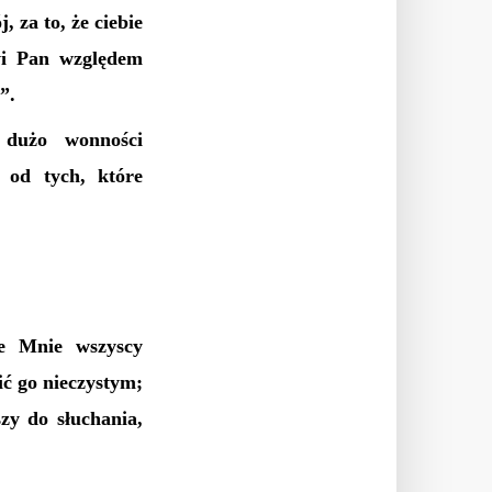
 za to, że ciebie
ywi Pan względem
”.
 dużo wonności
 od tych, które
ie Mnie wszyscy
ić go nieczystym;
zy do słuchania,