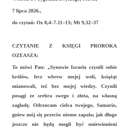
7 lipca 2026.,
do czytań: Oz 8,4–7.11–13; Mt 9,32–37
CZYTANIE Z KSIĘGI PROROKA
OZEASZA:
To mówi Pan: „Synowie Izraela czynili sobie
królów, lecz wbrew mojej woli, książąt
mianowali, też bez mojej wiedzy. Czynili
posągi ze srebra swego i złota, na własną
zagładę. Odrzucam cielca twojego, Samario,
gniew mój się przeciw niemu zapala; jak długo
jeszcze nie będą mogli być uniewinnieni