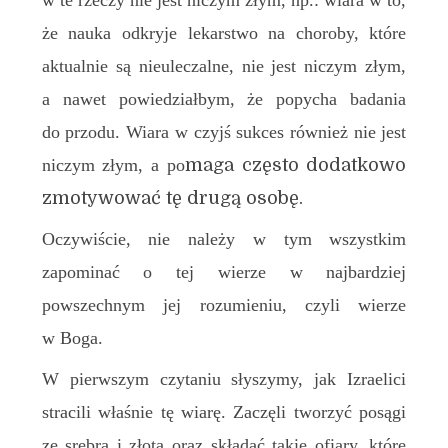
w te rzeczy nie jest niczym złym, np.: wiara w to,
że nauka odkryje lekarstwo na choroby, które
aktualnie są nieuleczalne, nie jest niczym złym,
a nawet powiedziałbym, że popycha badania
do przodu. Wiara w czyjś sukces również nie jest
niczym złym, a po
maga
często dodatkowo
zmotywować tę drugą osobę.
Oczywiście, nie należy w tym wszystkim
zapominać o tej wierze w najbardziej
powszechnym jej rozumieniu, czyli wierze
w Boga.
W pierwszym czytaniu słyszymy, jak Izraelici
stracili właśnie tę wiarę. Zaczęli tworzyć posągi
ze srebra i złota oraz składać takie ofiary, które