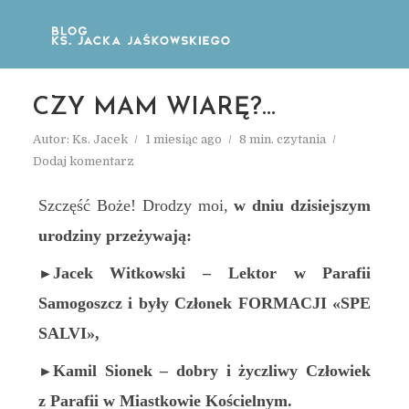
CZY MAM WIARĘ?…
Autor:
Ks. Jacek
1 miesiąc ago
8 min. czytania
Dodaj komentarz
Szczęść Boże! Drodzy moi,
w dniu dzisiejszym
urodziny przeżywają:
Jacek Witkowski – Lektor w Parafii
►
Samogoszcz i były Członek FORMACJI «SPE
SALVI»,
Kamil Sionek – dobry i życzliwy Człowiek
►
z Parafii w Miastkowie Kościelnym.