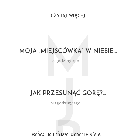
CZYTAJ WIĘCEJ
M
MOJA „MIEJSCÓWKA” W NIEBIE…
3 godziny ago
J
JAK PRZESUNĄĆ GÓRĘ?…
23 godziny ago
BÓG, KTÓRY POCIESZA…