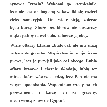
synowie Izraela? Wykonał go rzemieślnik,
lecz nie jest on bogiem; w kawałki się rozleci
cielec samaryjski. Oni wiatr sieją, zbierać
będą burzę. Zboże bez kłosów nie dostarczy
mąki; jeśliby nawet dało, zabierze ją obcy.
Wiele ołtarzy Efraim zbudował, ale mu służą
jedynie do grzechu. Wypisałem im moje liczne
prawa, lecz je przyjęli jako coś obcego. Lubią
ofiary krwawe i chętnie składają, lubią też
mięso, które wówczas jedzą, lecz Pan nie ma
w tym upodobania. Wspominam wtedy na ich
przewinienia i karzę ich za grzechy,
niech wrócą znów do Egiptu”.