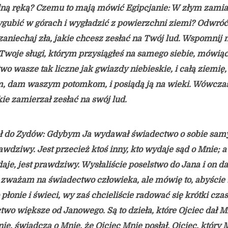
ilną ręką? Czemu to mają mówić Egipcjanie: W złym zami
wygubić w górach i wygładzić z powierzchni ziemi? Odwró
aniechaj zła, jakie chcesz zesłać na Twój lud. Wspomnij
, Twoje sługi, którym przysiągłeś na samego siebie, mówiąc
o wasze tak liczne jak gwiazdy niebieskie, i całą ziemię,
m, dam waszym potomkom, i posiądą ją na wieki. Wówczas
kie zamierzał zesłać na swój lud.
ł do Zydów: Gdybym Ja wydawał świadectwo o sobie sam
awdziwy. Jest przecież ktoś inny, kto wydaje sąd o Mnie; a
aje, jest prawdziwy. Wysłaliście poselstwo do Jana i on d
 zważam na świadectwo człowieka, ale mówię to, abyście 
płonie i świeci, wy zaś chcieliście radować się krótki cza
o większe od Janowego. Są to dzieła, które Ojciec dał M
nię, świadczą o Mnie, że Ojciec Mnie posłał. Ojciec, który 