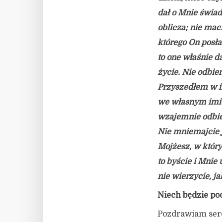
dał o Mnie świade
oblicza; nie mac
którego On posła
to one właśnie d
życie. Nie odbie
Przyszedłem w im
we własnym imien
wzajemnie odbie
Nie mniemajcie 
Mojżesz, w któr
to byście i Mnie
nie wierzycie, 
Niech będzie po
Pozdrawiam serde