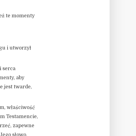
 też te momenty
gu i utworzył
 serca
menty, aby
e jest twarde,
ym, właściwość
ym Testamencie,
jrzeć, zapewne
Jego słowo,