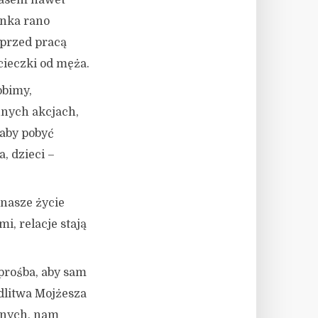
zasem nawet
onka rano
przed pracą
cieczki od męża.
obimy,
nych akcjach,
 aby pobyć
, dzieci –
 nasze życie
i, relacje stają
 prośba, aby sam
dlitwa Mojżesza
nnych, nam