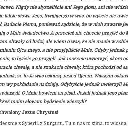
ctwo. Nigdy nie słyszeliście ani Jego głosu, ani nie widzie
ie także słowa Jego, trwającego w was, bo wyście nie uwie
ł. Badacie Pisma, ponieważ sądzicie, że w nich zawarte je
ają o Mnie świadectwo. A przecież nie chcecie przyjść do 
ram chwały od ludzi, ale wiem o was, że nie macie w sobie
ieniu Ojca mego, a nie przyjęliście Mnie. Gdyby jednak p
iu, to byście go przyjęli. Jak możecie uwierzyć, skoro od
racie chwałę, a nie szukacie chwały, która pochodzi od 
jednak, że to Ja was oskarżę przed Ojcem. Waszym oskarż
ym wy pokładacie nadzieję. Gdybyście jednak uwierzyli M
 uwierzyli. O Mnie bowiem on pisał. Jeżeli jednak jego pi
jakżeż moim słowom będziecie wierzyli?
chwalony Jezus Chrystus!
cznie z Syberii, z Surgutu. Tu u nas to zima, to wiosna, 