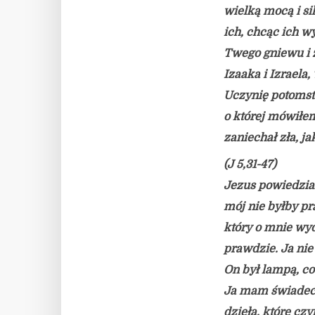
wielką mocą i s
ich, chcąc ich 
Twego gniewu i z
Izaaka i Izraela
Uczynię potomstw
o której mówiłe
zaniechał zła, ja
(J 5,31-47)
Jezus powiedzia
mój nie byłby pr
który o mnie wyd
prawdzie. Ja nie
On był lampą, co 
Ja mam świadectw
dzieła, które czy