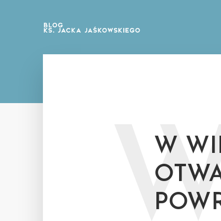
W WI
OTWA
POWR