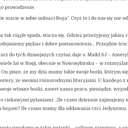
go prowadzenie.
e macie w sobie miłości Boga”. Czyż to i do nas się nie o
ś tak ciągle spada, stacza się. Gdzieś przeżyjemy jakieś r
odejmiemy piękne i dobre postanowienia… Przejdzie troc
rz do tych dzisiejszych czytań daje o. Maikl SJ – Amer
 wiele lat w Rosji, obecnie w Nowosybirsku – w rozmyśla
 On pisze, że my dziś mamy takie swoje bożki, którym si
utery, ze swoimi różnorodnymi liturgiami. U każdego z n
 swoje własne bożki, nawet nasza praca, pieniądze, wygoda
o ciekawymi pytaniami: „Ile czasu dziennie zajmujemy
m bogom? Ile czasu mamy dla oddawania czci Jedynem