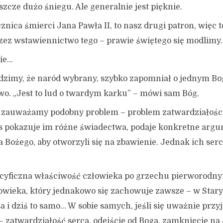
eszcze dużo śniegu. Ale generalnie jest pięknie.
znica śmierci Jana Pawła II, to nasz drugi patron, więc
ez wstawiennictwo tego – prawie świętego się modlimy.
wie…
idzimy, że naród wybrany, szybko zapomniał o jednym Bo
two. „Jest to lud o twardym karku” – mówi sam Bóg.
 zauważamy podobny problem – problem zatwardziałości
s pokazuje im różne świadectwa, podaje konkretne argu
 Bożego, aby otworzyli się na zbawienie. Jednak ich serc
pecyficzna właściwość człowieka po grzechu pierworodn
łowieka, który jednakowo się zachowuje zawsze – w Star
a i dziś to samo… W sobie samych, jeśli się uważnie przy
 zatwardziałość serca, odejście od Boga, zamknięcie na 