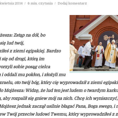
 kwietnia 2014
6 min. czytania
Dodaj komentarz
żesza: Zstąp na dół, bo
ię lud twój,
łeś z ziemi egipskiej. Bardzo
się od drogi, którą im
orzyli sobie posąg cielca
 i oddali mu pokłon, i złożyli mu
zraelu, oto twój bóg, który cię wyprowadził z ziemi egipskie
o Mojżesza: Widzę, że lud ten jest ludem o twardym kark
, aby rozpalił się gniew mój na nich. Chcę ich wyniszczyć,
ojżesz jednak zaczął usilnie błagać Pana, Boga swego, i 
niew Twój przeciw ludowi Twemu, który wyprowadziłeś z z