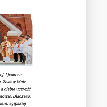
j. I jeszcze
u. Zostaw Mnie
 a ciebie uczynić
mówić: Dlaczego,
iemi egipskiej