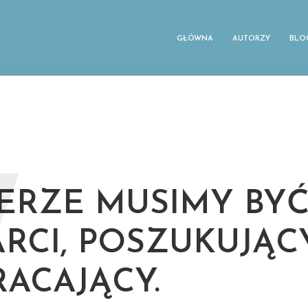
GŁÓWNA
AUTORZY
BLO
W
ERZE MUSIMY BY
RCI, POSZUKUJĄCY
ACAJĄCY.