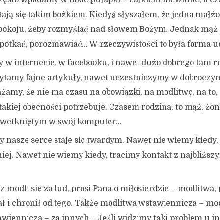
często wpadamy w takie pułapki – całkiem niewinne, a c
tają się takim bożkiem. Kiedyś słyszałem, że jedna małż
pokoju, żeby rozmyślać nad słowem Bożym. Jednak mąż 
 spotkać, porozmawiać… W rzeczywistości to była forma u
 w internecie, w facebooku, i nawet dużo dobrego tam r
tamy fajne artykuły, nawet uczestniczymy w dobroczyn
żamy, że nie ma czasu na obowiązki, na modlitwę, na to,
 takiej obecności potrzebuje. Czasem rodzina, to mąż, żona
m wetkniętym w swój komputer…
y nasze serce staje się twardym. Nawet nie wiemy kiedy,
j. Nawet nie wiemy kiedy, tracimy kontakt z najbliższym
z modli się za lud, prosi Pana o miłosierdzie – modlitwa,
ł i chronił od tego. Także modlitwa wstawiennicza – mo
awiennicza – za innych… Jeśli widzimy taki problem u i