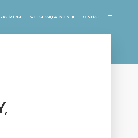
G KS. MARKA
WIELKA KSIĘGA INTENCJI
KONTAKT
Ć
,