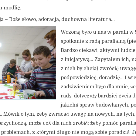
ch modlić.
ja – Boże słowo, adoracja, duchowna literatura…
Wczoraj było u nas w parafii w
spotkanie z radą parafialną (pi
Bardzo ciekawi, aktywni ludzie,
z inicjatywą… Zapytałem ich, n
z nich by chciał zwrócić uwagę
podpowiedzieć, doradzić… I wi
zadziwieniem było dla mnie, że
rady, dotyczyły bardziej życia
jakichś spraw budowlanych, p
. Mówili o tym, żeby zwracać uwagę na nowych, na tych,
 przychodzą, może coś dla nich zrobić; żeby pomóc paraf
problemach, z którymi długo nie mogą sobie poradzić. J