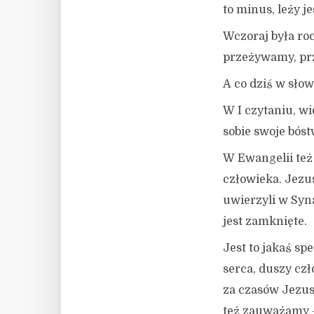
to minus, leży j
Wczoraj była roc
przeżywamy, prz
A co dziś w sło
W I czytaniu, w
sobie swoje bós
W Ewangelii też
człowieka. Jezu
uwierzyli w Syna
jest zamknięte.
Jest to jakaś s
serca, duszy cz
za czasów Jezus
też zauważamy –