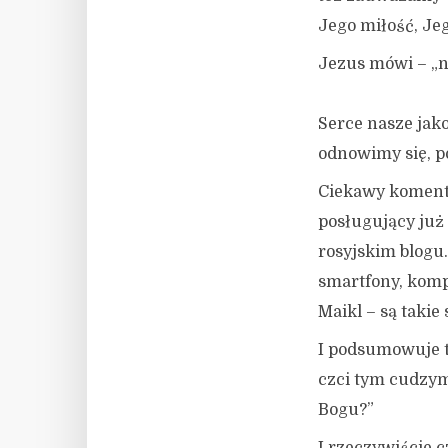
Jego miłość, Je
Jezus mówi – „ni
Serce nasze jako
odnowimy się, p
Ciekawy komenta
posługujący już
rosyjskim blogu.
smartfony, komp
Maikl – są takie
I podsumowuje t
czci tym cudzy
Bogu?”