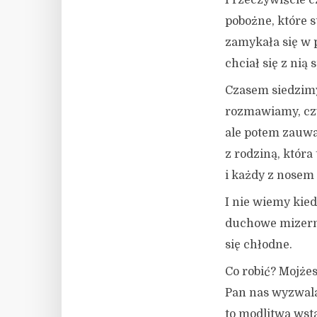
I rzeczywiście 
pobożne, które s
zamykała się w 
chciał się z nią
Czasem siedzimy
rozmawiamy, czy
ale potem zauwa
z rodziną, która
i każdy z nose
I nie wiemy kied
duchowe mizernie
się chłodne.
Co robić? Mojżes
Pan nas wyzwala
to modlitwa wst