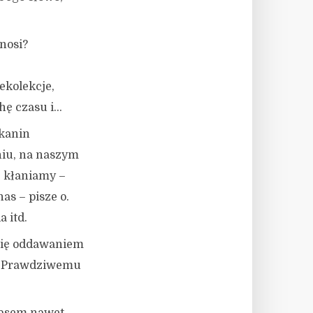
dnosi?
ekolekcje,
hę czasu i…
ykanin
niu, na naszym
ę kłaniamy –
as – pisze o.
 itd.
 się oddawaniem
u, Prawdziwemu