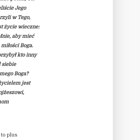
liście Jego
rzyli w Tego,
st życie wieczne:
Mnie, aby mieć
 miłości Boga.
rzybył kto inny
 siebie
samego Boga?
ycielem jest
ojżeszowi,
smom
to plus