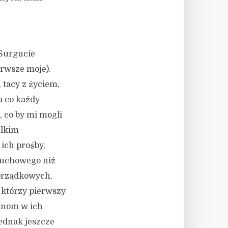
 Surgucie
erwsze moje).
 tacy z życiem,
a co każdy
, co by mi mogli
elkim
 ich prośby,
 duchowego niż
orządkowych,
 którzy pierwszy
ianom w ich
ednak jeszcze