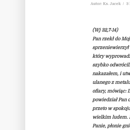
Autor:
Ks. Jacek
3
(Wj 32,7-14)
Pan rzekł do Moj
sprzeniewierzył s
który wyprowadzi
szybko odwrócili 
nakazałem, i utw
ulanego z metalu
ofiary, mówiąc: I
powiedział Pan d
przeto w spokoju
wielkim ludem. M
Panie, płonie g