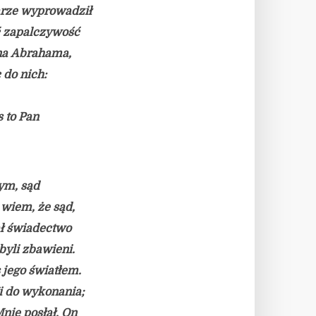
arze wyprowadził
ć zapalczywość
 na Abrahama,
 do nich:
 to Pan
ym, sąd
 wiem, że sąd,
ał świadectwo
byli zbawieni.
s jego światłem.
i do wykonania;
Mnie posłał, On