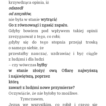
krzywdząca opinia, iż
odszedł
od zmysłów,
nie była w stanie
wytrącić
Go z równowagi i zgasić zapału.
Gdyby bowiem pod wpływem takiej opinii
zrezygnował z tego, co robi;
gdyby się do tego stopnia przejął troską
o samego siebie, że
przestałby nauczać, uzdrawiać i być ciągle
z ludźmi i dla ludzi
– czy wówczas
byłby
w stanie złożyć ową Ofiarę najwyższą
i najświętszą, poprzez
któr
ą
zawarł z ludźmi nowe przymierze?
Oczywiście, że nie byłoby to możliwe.
Tymczasem,
Jezus we wszystkim, co robił i czego się