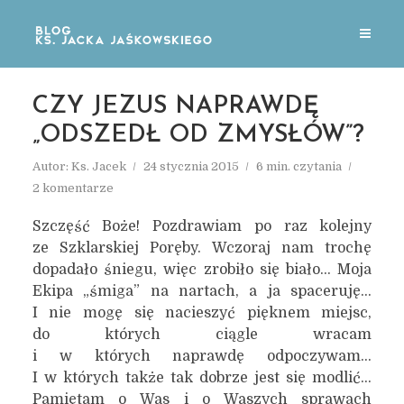
CZY JEZUS NAPRAWDĘ
„ODSZEDŁ OD ZMYSŁÓW”?
Autor:
Ks. Jacek
24 stycznia 2015
6 min. czytania
2 komentarze
Szczęść Boże! Pozdrawiam po raz kolejny
ze Szklarskiej Poręby. Wczoraj nam trochę
dopadało śniegu, więc zrobiło się biało… Moja
Ekipa „śmiga” na nartach, a ja spaceruję…
I nie mogę się nacieszyć pięknem miejsc,
do których ciągle wracam
i w których naprawdę odpoczywam…
I w których także tak dobrze jest się modlić…
Pamiętam o Was i o Waszych sprawach