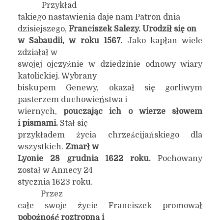
Przykład
takiego nastawienia daje nam Patron dnia
dzisiejszego,
Franciszek
Salezy.
Urodził się
on
w Sabaudii, w roku 1567.
Jako kapłan wiele
zdziałał w
swojej ojczyźnie w dziedzinie odnowy wiary
katolickiej. Wybrany
biskupem Genewy, okazał się gorliwym
pasterzem duchowieństwa i
wiernych,
pouczając ich o wierze słowem
i pismami.
Stał się
przykładem życia chrześcijańskiego dla
wszystkich.
Zmarł w
Lyonie 28 grudnia 1622 roku.
Pochowany
został w Annecy 24
stycznia 1623 roku.
Przez
całe swoje życie Franciszek promował
pobożność roztropną i