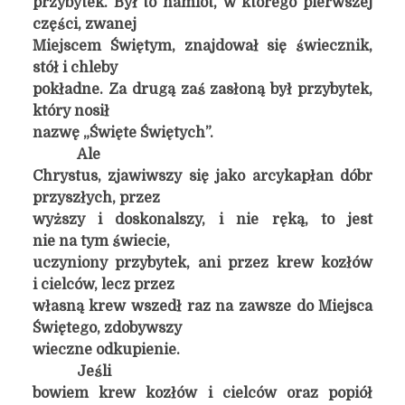
przybytek. Był to namiot, w którego pierwszej
części, zwanej
Miejscem Świętym, znajdował się świecznik,
stół i chleby
pokładne. Za drugą zaś zasłoną był przybytek,
który nosił
nazwę „Święte Świętych”.
Ale
Chrystus, zjawiwszy się jako arcykapłan dóbr
przyszłych, przez
wyższy i doskonalszy, i nie ręką, to jest
nie na tym świecie,
uczyniony przybytek, ani przez krew kozłów
i cielców, lecz przez
własną krew wszedł raz na zawsze do Miejsca
Świętego, zdobywszy
wieczne odkupienie.
Jeśli
bowiem krew kozłów i cielców oraz popiół