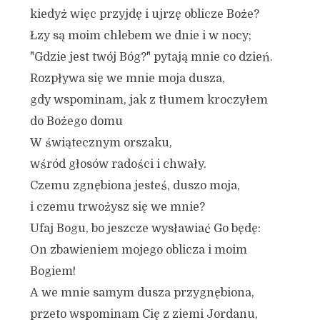
kiedyż więc przyjdę i ujrzę oblicze Boże?
Łzy są moim chlebem we dnie i w nocy;
"Gdzie jest twój Bóg?" pytają mnie co dzień.
Rozpływa się we mnie moja dusza,
gdy wspominam, jak z tłumem kroczyłem
do Bożego domu
W świątecznym orszaku,
wśród głosów radości i chwały.
Czemu zgnębiona jesteś, duszo moja,
i czemu trwożysz się we mnie?
Ufaj Bogu, bo jeszcze wysławiać Go będę:
On zbawieniem mojego oblicza i moim
Bogiem!
A we mnie samym dusza przygnębiona,
przeto wspominam Cię z ziemi Jordanu,