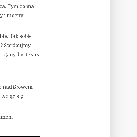
rca. Tym co ma
ły i mocny
ie. Jak sobie
i? Spróbujmy
Prośmy, by Jezus
ie nad Słowem
 wciąż się
 Amen.