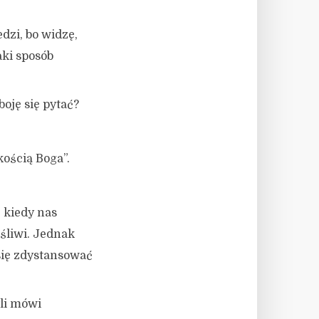
dzi, bo widzę,
aki sposób
oję się pytać?
kością Boga”.
 kiedy nas
śliwi. Jednak
się zdystansować
li mówi