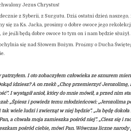
chwalony Jezus Chrystus!
cznie z Syberii, z Surgutu. Dziś ostatni dzień naszego,
y się za Ks. Jacka, prosimy o dobre owoce jego rekolekcj
ą, że jeśli będą dobre owoce to tym on i nam będzie służył.
ochylnia się nad Słowem Bożym. Prośmy o Ducha Święte
e.
y patrzyłem. I oto zobaczyłem człowieka ze sznurem mier
okąd idziesz? A on rzekł: „Chcę przemierzyć Jerozolimę, 
ść”. I wystąpił anioł, który do mnie mówił, a przed nim sta
zał: „Śpiesz i powiedz temu młodzieńcowi: „Jerozolima p
tak wiele ludzi i zwierząt w niej będzie”. „Ja będę dokoł
an, a chwała moja zamieszka pośród niej”. „Ciesz się i rad
ieszkam pośród ciebie, mówi Pan. Wówczas liczne narody 