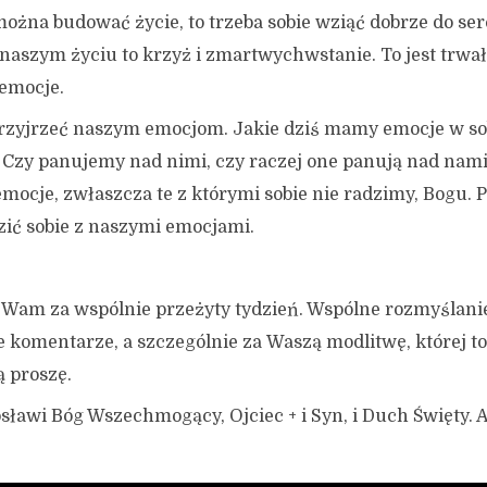
można budować życie, to trzeba sobie wziąć dobrze do se
 naszym życiu to krzyż i zmartwychwstanie. To jest trwa
emocje.
rzyjrzeć naszym emocjom. Jakie dziś mamy emocje w sob
 Czy panujemy nad nimi, czy raczej one panują nad nam
mocje, zwłaszcza te z którymi sobie nie radzimy, Bogu. 
zić sobie z naszymi emocjami.
 Wam za wspólnie przeżyty tydzień. Wspólne rozmyślan
 komentarze, a szczególnie za Waszą modlitwę, której to
ą proszę.
sławi Bóg Wszechmogący, Ojciec + i Syn, i Duch Święty.