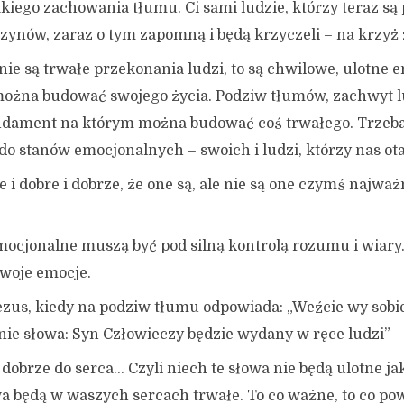
akiego zachowania tłumu. Ci sami ludzie, którzy teraz są
czynów, zaraz o tym zapomną i będą krzyczeli – na krzyż
 nie są trwałe przekonania ludzi, to są chwilowe, ulotne 
można budować swojego życia. Podziw tłumów, zachwyt l
undament na którym można budować coś trwałego. Trzeb
o stanów emocjonalnych – swoich i ludzi, którzy nas ota
 i dobre i dobrze, że one są, ale nie są one czymś najwa
.
mocjonalne muszą być pod silną kontrolą rozumu i wiar
woje emocje.
ezus, kiedy na podziw tłumu odpowiada: „Weźcie wy sobi
śnie słowa: Syn Człowieczy będzie wydany w ręce ludzi”
dobrze do serca… Czyli niech te słowa nie będą ulotne j
wa będą w waszych sercach trwałe. To co ważne, to co po