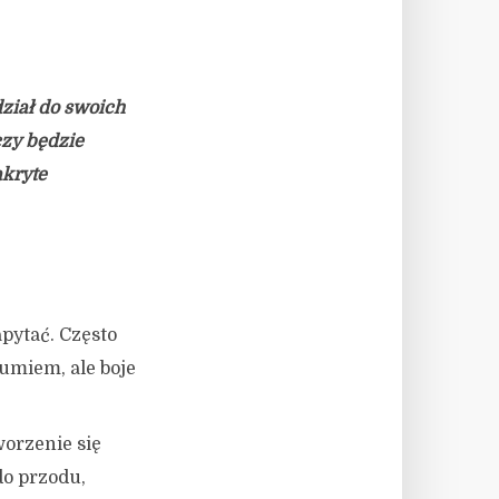
ział do swoich
czy będzie
akryte
apytać. Często
zumiem, ale boje
worzenie się
do przodu,