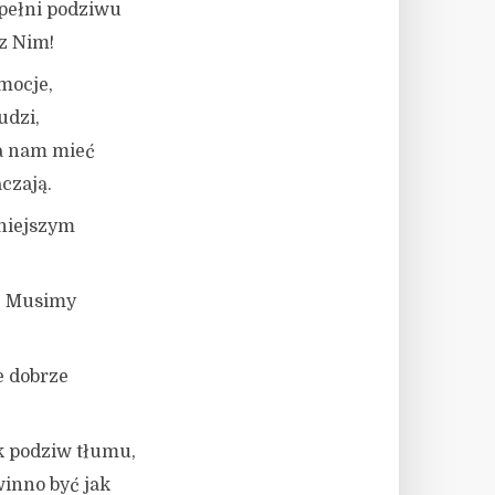
 pełni podziwu
 z Nim!
emocje,
udzi,
a nam mieć
czają.
żniejszym
y. Musimy
e dobrze
ak podziw tłumu,
winno być jak