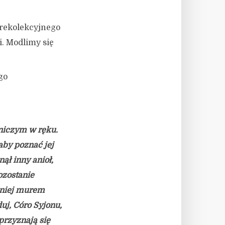
 rekolekcyjnego
i. Modlimy się
go
niczym w ręku.
aby poznać jej
nął inny anioł,
ozostanie
a niej murem
uj, Córo Syjonu,
przyznają się