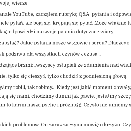
wojej wierze.
anale YouTube, zacząłem rubrykę Q&A, pytania i odpowie
iele pytań, ale boją się, krępują się pytać. Może właśnie t
ać odpowiedzi na swoje pytania dotyczące wiary.
apytać? Jakie pytania noszę w głowie i sercu? Dlaczego b
yli podziwu dla wszystkich czynów Jezusa…
dzające brzmi: „wszyscy osłupieli ze zdumienia nad wiel
e, tylko się cieszyć, tylko chodzić z podniesioną głową.
śmy robili, tak robimy… Kiedy jest jakiś moment chwały,
ają się nami, chodzimy dumni jak pawie, jesteśmy szczę
am to karmi naszą pychę i próżność. Często nie umiemy 
takich problemów. On zaraz zaczyna mówić o krzyżu. Czy