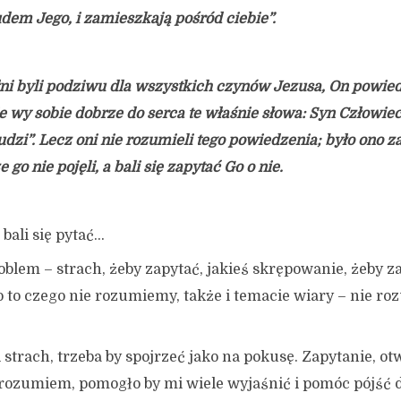
udem Jego, i zamieszkają pośród ciebie”.
ni byli podziwu dla wszystkich czynów Jezusa, On powied
 wy sobie dobrze do serca te właśnie słowa: Syn Człowie
dzi”. Lecz oni nie rozumieli tego powiedzenia; było ono z
 go nie pojęli, a bali się zapytać Go o nie.
 bali się pytać…
roblem – strach, żeby zapytać, jakieś skrępowanie, żeby z
o to czego nie rozumiemy, także i temacie wiary – nie ro
i strach, trzeba by spojrzeć jako na pokusę. Zapytanie, ot
 rozumiem, pomogło by mi wiele wyjaśnić i pomóc pójść 