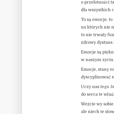
o przelotności t
dla wszystkich 
To są emocje, to
na których nie 
to nie trwały f
zdrowy dystans d
Emocje są piękne
w naszym życiu
Emocje, stany e
dyscyplinować s
Uczy nas tego J
do serca te wła
Weźcie wy sobie 
ale niech te sło