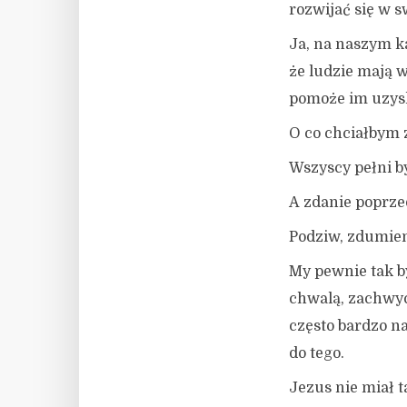
rozwijać się w s
Ja, na naszym k
że ludzie mają w
pomoże im uzysk
O co chciałbym z
Wszyscy pełni b
A zdanie poprze
Podziw, zdumieni
My pewnie tak by
chwalą, zachwyc
często bardzo n
do tego.
Jezus nie miał 