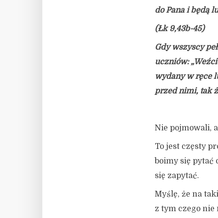
do Pana i będą l
(Łk 9,43b-45)
Gdy wszyscy peł
uczniów: „Weźcie
wydany w ręce lu
przed nimi, tak że
Nie pojmowali, a
To jest częsty p
boimy się pytać 
się zapytać.
Myślę, że na tak
z tym czego nie