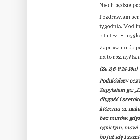
Niech będzie po
Pozdrawiam serde
tygodnia. Modlim
o to też i z myśl
Zapraszam do p
na to rozmyślani
(Za 2,5-9.14-15a)
Podniósłszy ocz
Zapytałem go: „D
długość i szeroko
któremu on naka
bez murów, gdyż 
ognistym, mówi P
bo już idę i zam