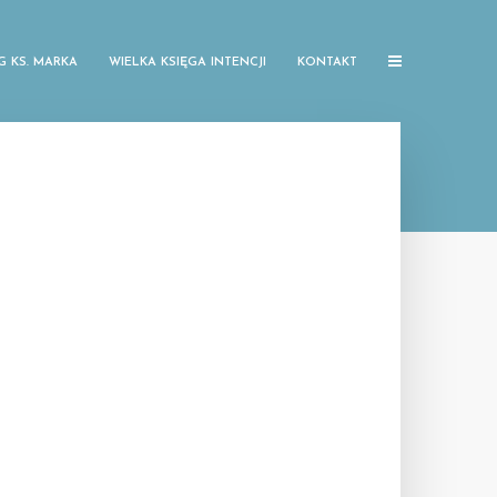
G KS. MARKA
WIELKA KSIĘGA INTENCJI
KONTAKT