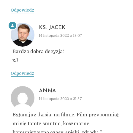
Odpowiedz
KS. JACEK
14 listopada 2022 o 18:07
Bardzo dobra decyzja!
xJ
Odpowiedz
ANNA
14 listopada 2022 o 21:57
Byłam już dzisiaj na filmie. Film przypomniał
mi się tamte smutne, koszmarne,
komunistyczne czasy, spiski, zdrady, ”