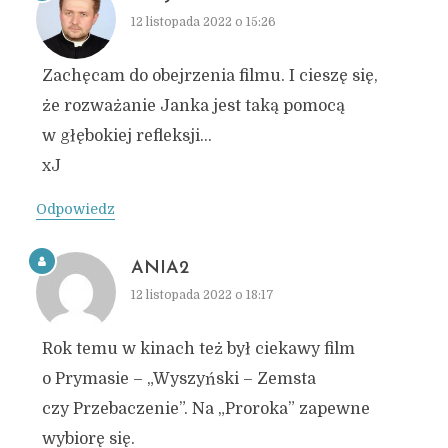
12 listopada 2022 o 15:26
Zachęcam do obejrzenia filmu. I cieszę się,
że rozważanie Janka jest taką pomocą
w głębokiej refleksji…
xJ
Odpowiedz
ANIA2
12 listopada 2022 o 18:17
Rok temu w kinach też był ciekawy film
o Prymasie – „Wyszyński – Zemsta
czy Przebaczenie”. Na „Proroka” zapewne
wybiorę się.