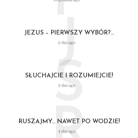
P
J
JEZUS – PIERWSZY WYBÓR?…
2 dni ago
S
SŁUCHAJCIE I ROZUMIEJCIE!
3 dni ago
R
RUSZAJMY… NAWET PO WODZIE!
4 dni ago