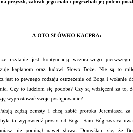
a przyszli, zabrali jego ciało i pogrzebali je; potem poszl
A OTO SŁÓWKO KACPRA:
wsze czytanie jest kontynuacją wczorajszego pierwszego 
azuje kapłanom oraz ludowi Słowo Boże. Nie są to miłe
cz jest to pewnego rodzaju ostrzeżenie od Boga i wołanie d
ia. Czy to ludziom się podoba? Czy są wdzięczni za to, ż
zję wyprostować swoje postępowanie?
ałają żądzą zemsty i chcą zabić proroka Jeremiasza za
była to wypowiedź prosto od Boga. Sam Bóg zwraca uwa
emiasz nie pominął nawet słowa. Domyślam się, że Bog