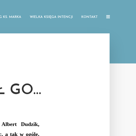
G KS. MARKA
WIELKA KSIĘGA INTENCJI
KONTAKT
Ł GO…
 Albert Dudzik,
, a tak w ogóle,