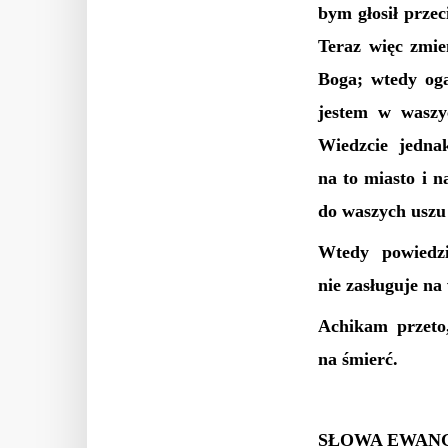
bym głosił przec
Teraz więc zmie
Boga; wtedy oga
jestem w waszy
Wiedzcie jedna
na to miasto i 
do waszych uszu 
Wtedy powiedz
nie zasługuje na
Achikam przeto,
na śmierć.
SŁOWA EWANG