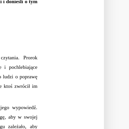
i i donieśli o tym
czytania. Prorok
 i pochlebiające
o ludzi o poprawę
e ktoś zwrócił im
 jego wypowiedź.
gę, aby w swojej
u zależało, aby