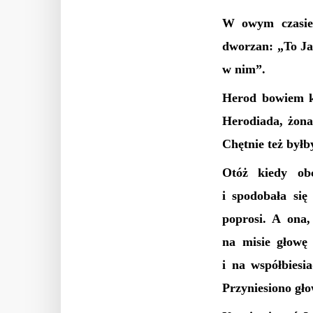
W owym czasie 
dworzan: „To Ja
w nim”.
Herod bowiem k
Herodiada, żona
Chętnie też byłb
Otóż kiedy ob
i spodobała się
poprosi. A ona
na misie głowę 
i na współbiesi
Przyniesiono gło