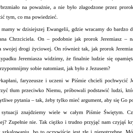
ybrzmiało na poważnie, a nie było złagodzone przez prorok
zić tym, co ma powiedzieć.
 mamy w dzisiejszej Ewangelii, gdzie wracamy do bardzo 
 Jana Chrzciciela. On – podobnie jak prorok Jeremiasz –
 swojej drogi życiowej. On również tak, jak prorok Jeremias
ypadku Jeremiasza widzimy, że finalnie ludzie się opamiętal
Przypomnijmy sobie natomiast, jak było z Jezusem?
ykapłani, faryzeusze i uczeni w Piśmie chcieli pochwycić J
zyć tłum przeciwko Niemu, próbowali podstawić ludzi, kt
tliwe pytania – tak, żeby tylko mieć argument, aby się Go p
 i sytuacji znajdziemy wiele w całym Piśmie Świętym. Cz
zej? Zupełnie nie. Tak ciężko i trudno przyjąć nam czyjąś 
y szkalowaniu, bo to oczywiście jest złe i niepotrzebne. M