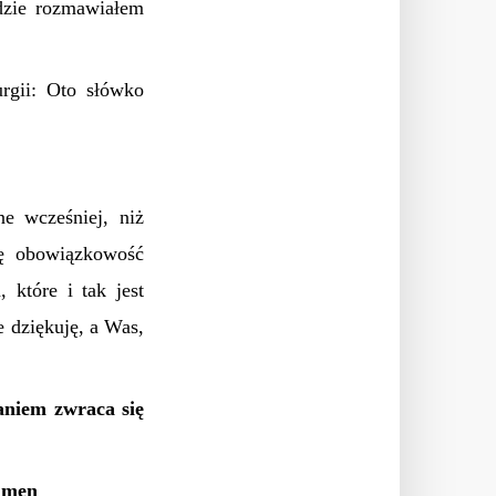
dzie rozmawiałem
rgii: Oto słówko
e wcześniej, niż
ę obowiązkowość
 które i tak jest
e dziękuję, a Was,
aniem zwraca się
 Amen