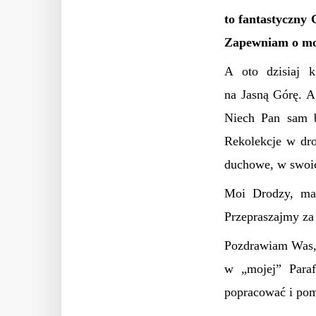
to fantastyczny 
Zapewniam o mo
A oto dzisiaj k
na Jasną Górę. A
Niech Pan sam b
Rekolekcje w dro
duchowe, w swoic
Moi Drodzy, mam
Przepraszajmy za 
Pozdrawiam Was, 
w „mojej” Paraf
popracować i pom