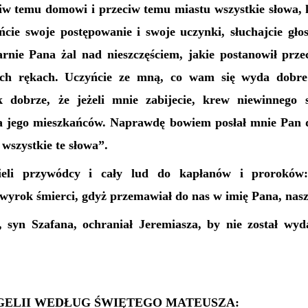
iw temu domowi i przeciw temu miastu wszystkie słowa, kt
ńcie swoje postępowanie i swoje uczynki, słuchajcie gło
rnie Pana żal nad nieszczęściem, jakie postanowił prz
ch rękach. Uczyńcie ze mną, co wam się wyda dobre 
k dobrze, że jeżeli mnie zabijecie, krew niewinnego 
na jego mieszkańców. Naprawdę bowiem posłał mnie Pan d
wszystkie te słowa”.
ieli przywódcy i cały lud do kapłanów i proroków:
 wyrok śmierci, gdyż przemawiał do nas w imię Pana, nas
 syn Szafana, ochraniał Jeremiasza, by nie został wy
ELII WEDŁUG ŚWIĘTEGO MATEUSZA: