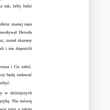
a tak, żeby ludzi
dobrze znanej nam
 nawoływał Heroda
z, został skazany
i i nie dopuścili
ezusa i Go zabić.
órzy będą zadawać
ozbyć.
y w dzisiejszych
krytykę. Nie mówię
ówię tutaj o takim