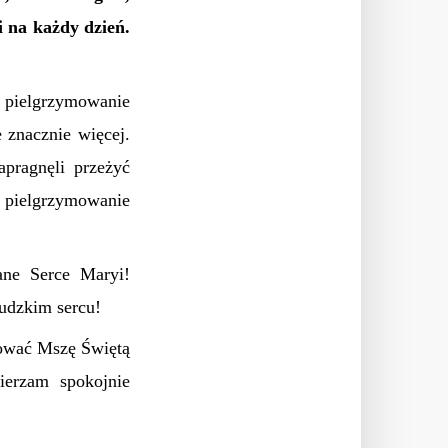
i na każdy dzień.
 pielgrzymowanie
 znacznie więcej.
pragnęli przeżyć
w pielgrzymowanie
ane Serce Maryi!
ludzkim sercu!
rować Mszę Świętą
ierzam spokojnie