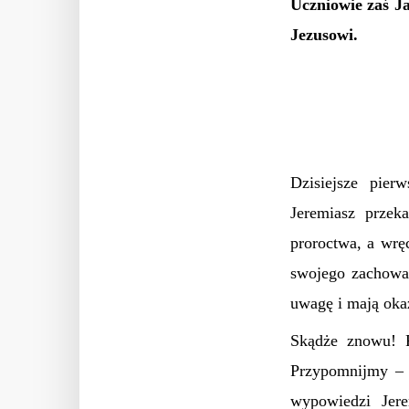
Uczniowie zaś Jan
Jezusowi.
Dzisiejsze pier
Jeremiasz przek
proroctwa, a wrę
swojego zachowan
uwagę i mają oka
Skądże znowu! P
Przypomnijmy – 
wypowiedzi Jer