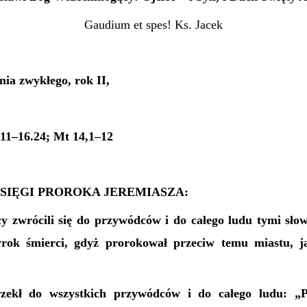
Gaudium et spes! Ks. Jacek
ia zwykłego, rok II,
,
,11–16.24; Mt 14,1–12
KSIĘGI PROROKA JEREMIASZA:
cy zwrócili się do przywódców i do całego ludu tymi sło
rok śmierci, gdyż prorokował przeciw temu miastu, jak
rzekł do wszystkich przywódców i do całego ludu: „P