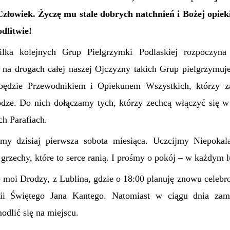
Człowiek. Życzę mu stale dobrych natchnień i Bożej opiek
dlitwie!
ilka kolejnych Grup Pielgrzymki Podlaskiej rozpoczyna
 na drogach całej naszej Ojczyzny takich Grup pielgrzymuje
ędzie Przewodnikiem i Opiekunem Wszystkich, którzy za
dze. Do nich dołączamy tych, którzy zechcą włączyć się 
h Parafiach.
y dzisiaj pierwsza sobota miesiąca. Uczcijmy Niepokal
grzechy, które to serce ranią. I prośmy o pokój – w każdym 
moi Drodzy, z Lublina, gdzie o 18:00 planuję znowu celeb
ii Świętego Jana Kantego. Natomiast w ciągu dnia zam
odlić się na miejscu.