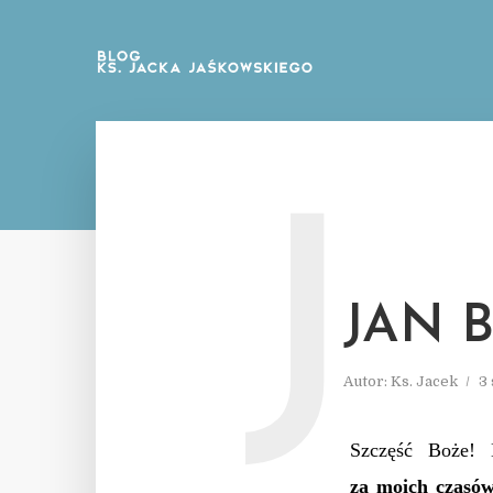
J
JAN 
Autor:
Ks. Jacek
3
Szczęść Boże!
za moich czasów