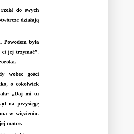
 rzekł do swych
twórcze działają
a. Powodem była
ci jej trzymać”.
roroka.
dy wobec gości
tko, o cokolwiek
ała: „Daj mi tu
ląd na przysięgę
ana w więzieniu.
jej matce.