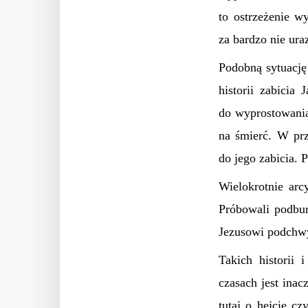
to ostrzeżenie w
za bardzo nie ura
Podobną sytuację
historii zabicia
do wyprostowania
na śmierć. W prz
do jego zabicia. 
Wielokrotnie arc
Próbowali podbur
Jezusowi podchwy
Takich historii
czasach jest inac
tutaj o hejcie cz