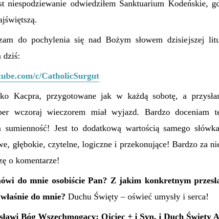
st niespodziewanie odwiedziłem Sanktuarium Kodeńskie, g
jświętszą.
szam do pochylenia się nad Bożym słowem dzisiejszej litu
 dziś:
tube.com/c/CatholicSurgut
wko Kacpra, przygotowane jak w każdą sobotę, a przysłan
per wczoraj wieczorem miał wyjazd. Bardzo doceniam t
a sumienność! Jest to dodatkową wartością samego słówka,
e, głębokie, czytelne, logiczne i przekonujące! Bardzo za ni
zę o komentarze!
mówi do mnie osobiście Pan? Z jakim konkretnym przesł
– właśnie do mnie?
Duchu Święty – oświeć umysły i serca!
sławi Bóg Wszechmogący: Ojciec + i Syn, i Duch Święty