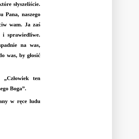
óre słyszeliście.
su Pana, naszego
eciw wam. Ja zaś
i sprawiedliwe.
spadnie na was,
o was, by głosić
 „Człowiek ten
zego Boga”.
dany w ręce ludu