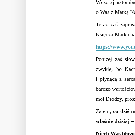
Wczoraj natomia
o Was z Matką Na
Teraz zaś zapra
Księdza Marka na
https://www.you
Poniżej zaś słó
zwykle, bo Kac
i płynącą z serc
bardzo wartościow
moi Drodzy, pros
Zatem,
c
o dziś 
właśnie dzisiaj 
Niech Was błogo