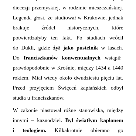
diecezji przemyskiej, w rodzinie mieszczańskiej.
Legenda głosi, że studiował w Krakowie, jednak
brakuje źródeł historycznych, które
potwierdzałyby ten fakt. Po studiach wrócił
do Dukli, gdzie
żył jako pustelnik
w lasach.
Do
franciszkanów konwentualnych
wstąpił
prawdopodobnie w Krośnie,
między 1434 a 1440
rokiem. Miał wtedy około dwudziestu pięciu lat.
Przed przyjęciem
Ś
więceń kapłańskich odbył
studia u franciszkanów.
W zakonie piastował różne stanowiska, między
innymi – kaznodziei.
Był światłym kapłanem
i teologiem.
Kilkakrotnie obierano go