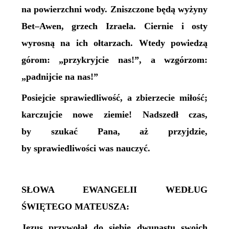
na powierzchni wody. Zniszczone będą wyżyny
Bet–Awen, grzech Izraela. Ciernie i osty
wyrosną na ich ołtarzach. Wtedy powiedzą
górom: „przykryjcie nas!”, a wzgórzom:
„padnijcie na nas!”
Posiejcie sprawiedliwość, a zbierzecie miłość;
karczujcie nowe ziemie! Nadszedł czas,
by szukać Pana, aż przyjdzie,
by sprawiedliwości was nauczyć.
SŁOWA EWANGELII WEDŁUG
ŚWIĘTEGO MATEUSZA:
Jezus przywołał do siebie dwunastu swoich