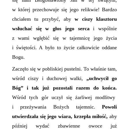
się nam
B
łogosławiony Jan w tej świątyni,
w której przechowuje się jego relikwie! Bardzo
chciałem tu przybyć, aby
w ciszy klasztoru
wsłuchać się w głos jego serca
i wspólnie
z wami wgłębić się w tajemnicę jego życia
i świętości.
A było to życie całkowicie oddane
Bogu.
Zaczęło się w pobliskiej pustelni. To właśnie tam,
wśród ciszy i duchowej walki,
„uchwycił go
Bóg” i tak już pozostali razem do końca.
Wśród tych gór uczył się żarliwej modlitwy
i przeżywania Bożych tajemnic.
Powoli
utwierdzała się jego wiara, krzepła miłość,
aby
później wydać zbawienne owoce już