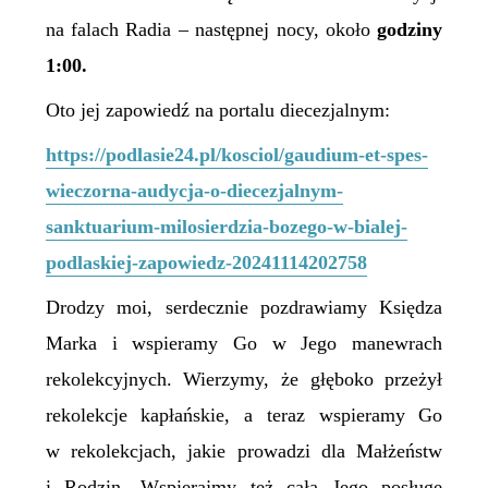
na falach Radia –
następnej nocy, około
godziny
1:00.
Oto jej zapowiedź na portalu diecezjalnym:
https://podlasie24.pl/kosciol/gaudium-et-spes-
wieczorna-audycja-o-diecezjalnym-
sanktuarium-milosierdzia-bozego-w-bialej-
podlaskiej-zapowiedz-20241114202758
Drodzy moi, serdecznie pozdrawiamy Księdza
Marka i wspieramy Go w Jego manewrach
rekolekcyjnych. Wierzymy, że głęboko przeżył
rekolekcje kapłańskie, a teraz wspieramy Go
w rekolekcjach, jakie prowadzi dla Małżeństw
i Rodzin. Wspierajmy też całą Jego posługę