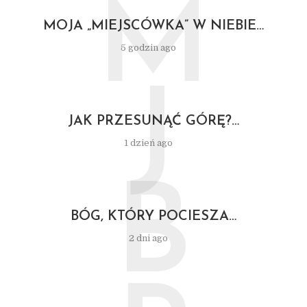
M
MOJA „MIEJSCÓWKA” W NIEBIE…
5 godzin ago
J
JAK PRZESUNĄĆ GÓRĘ?…
1 dzień ago
B
BÓG, KTÓRY POCIESZA…
2 dni ago