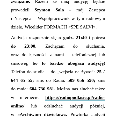
związane.
Razem ze mną audycję będzie
prowadził
Szymon Sala
–
mój Zastępca
i Następca – Współpracownik w tym radiowym
dziele, Wicelider FORMACJI «SPE SALVI».
Audycja rozpocznie się
o godz. 21:40
i potrwa
do 23:00.
Zachęcam do słuchania,
oraz do łączności z nami – telefonicznej lub
smsowej,
bo
to
bardzo
ubogaca
audycję!
Telefon do studia – do „wejścia na żywo”:
25 /
644 65 55;
sms
do Radia:
509 056 590;
sms
do mnie:
604 736 981.
Można nas słuchać także
w internecie:
https://radiopodlasie.pl/radio-
online/
lub odsłuchać audycji później,
w
«Archiwum dźwięków».
Powtórka audycji