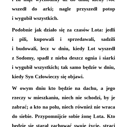
wszedł do arki; nagle przyszedł potop
i wygubił wszystkich.
Podobnie jak działo się za czasów Lota: jedli
i pili, kupowali i sprzedawali, sadzili
i budowali, lecz w dniu, kiedy Lot wyszedł
z Sodomy, spadł z nieba deszcz ognia i siarki
i wygubił wszystkich; tak samo będzie w dniu,
kiedy Syn Człowieczy się objawi.
W owym dniu kto będzie na dachu, a jego
rzeczy w mieszkaniu, niech nie schodzi, by je
zabrać; a kto na polu, niech również nie wraca
do siebie. Przypomnijcie sobie żonę Lota. Kto
będzie się starał zachować swoje życie, straci