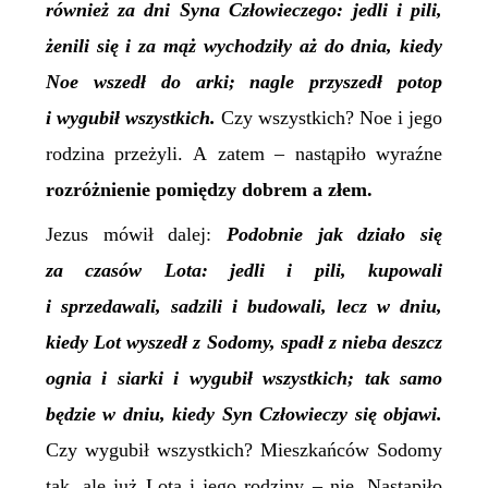
również za dni Syna Człowieczego: jedli i pili,
żenili się i za mąż wychodziły aż do dnia, kiedy
Noe wszedł do arki; nagle przyszedł potop
i wygubił wszystkich.
Czy wszystkich? Noe i jego
rodzina przeżyli. A zatem – nastąpiło wyraźne
rozróżnienie pomiędzy dobrem a złem.
Jezus mówił dalej:
Podobnie jak działo się
za czasów Lota: jedli i pili, kupowali
i sprzedawali, sadzili i budowali, lecz w dniu,
kiedy Lot wyszedł z Sodomy, spadł z nieba deszcz
ognia i siarki i wygubił wszystkich; tak samo
będzie w dniu, kiedy Syn Człowieczy się objawi.
Czy wygubił wszystkich? Mieszkańców Sodomy
tak, ale już Lota i jego rodziny – nie. Nastąpiło