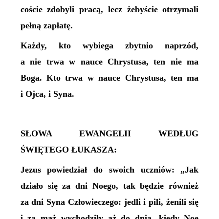
coście zdobyli pracą, lecz żebyście otrzymali
pełną zapłatę.
Każdy, kto wybiega zbytnio naprzód,
a nie trwa w nauce Chrystusa, ten nie ma
Boga. Kto trwa w nauce Chrystusa, ten ma
i Ojca, i Syna.
SŁOWA EWANGELII WEDŁUG
ŚWIĘTEGO ŁUKASZA:
Jezus powiedział do swoich uczniów: „Jak
działo się za dni Noego, tak będzie również
za dni Syna Człowieczego: jedli i pili, żenili się
i za mąż wychodziły aż do dnia, kiedy Noe