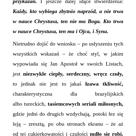
przykazań.
I jeszcze dalej idące stwierdzenia:
Każdy, kto wybiega zbytnio naprzód, a nie trwa
w nauce Chrystusa, ten nie ma Boga. Kto trwa
w nauce Chrystusa, ten ma i Ojca, i Syna.
Nietrudno dojść do wniosku – po usłyszeniu tych
wszystkich wskazań – że choć styl, w jakim
wypowiada się Jan Apostoł w swoich Listach,
jest
niezwykle ciepły, serdeczny, wręcz czuły,
to jednak nie jest to jakaś
łzawa tkliwość,
charakterystyczna dla brazylijskich
albo tureckich,
tasiemcowych seriali miłosnych,
gdzie jedni do drugich wzdychają, potoki łez się
leją – zresztą, po obu stronach ekranu – że aż
od tej cukierkowatości i czułości
mdło się robi.