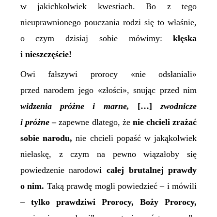
w jakichkolwiek kwestiach. Bo z tego
nieuprawnionego
pouczania rodzi się to właśnie,
o czym dzisiaj sobie mówimy:
klęska
i nieszczęście!
Owi fałszywi prorocy «nie odsłaniali»
przed narodem jego «złości», snując przed nim
widzenia próżne i marne,
[…]
zwodnicze
i próżne
–
zapewne dlatego, że
nie chcieli zrażać
sobie narodu,
nie chcieli popaść w jakąkolwiek
niełaskę,
z czym na pewno wiązałoby się
powiedzenie narodowi
całej brutalnej prawdy
o nim.
Taką prawdę mogli powiedzieć – i mówili
–
tylko prawdziwi Prorocy, Boży Prorocy,