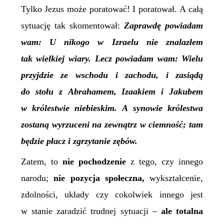
Tylko Jezus może poratować! I poratował. A całą
sytuację tak skomentował:
Zaprawdę powiadam
wam: U nikogo w Izraelu nie znalazłem
tak wielkiej wiary. Lecz powiadam wam: Wielu
przyjdzie ze
w
schodu i
z
achodu, i zasiądą
do stołu z Abrahamem, Izaakiem i Jakubem
w królestwie niebieskim. A synowie królestwa
zostaną wyrzuceni na zewnątrz w ciemność; tam
będzie płacz i zgrzytanie zębów.
Zatem, to
nie pochodzenie
z tego, czy innego
narodu;
nie pozycja społeczna,
wykształcenie,
zdolności, układy czy cokolwiek innego jest
w stanie zaradzić trudnej sytuacji –
ale totalna