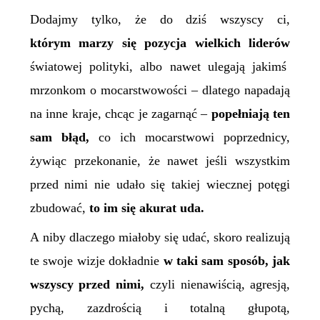
Dodajmy tylko, że do dziś wszyscy ci,
którym marzy się pozycja wielkich liderów
światowej polityki, albo nawet
ulegają
jaki
m
ś
mrzonk
om
o mocarstwowości – dlatego napadają
na inne kraje, chcąc je zagarnąć –
popełniają ten
sam błąd,
co ich mocarstwowi poprzednicy,
żywiąc przekonanie, że nawet jeśli wszystkim
przed nimi nie udało się takiej wiecznej potęgi
zbudować,
to im się akurat uda.
A niby dlaczego miałoby się udać, skoro realizują
te swoje wizje dokładnie
w taki sam sposób, jak
wszyscy przed nimi,
czyli nienawiścią, agresją,
pychą, zazdrością i totalną głupotą,