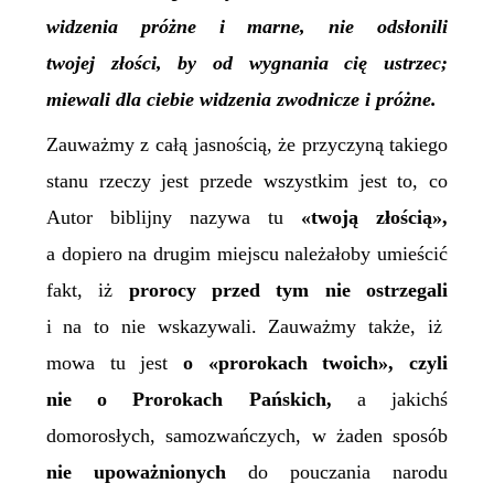
widzenia próżne i marne, nie odsłonili
twojej złości, by od wygnania cię ustrzec;
miewali dla ciebie widzenia zwodnicze i próżne.
Z
auważmy z całą jasnością, że przyczyną takiego
stanu rzeczy jest przede wszystkim jest to, co
Autor biblijny nazywa t
u
«twoją złością»,
a dopiero na drugim miejscu należałoby umieścić
fakt, iż
prorocy przed tym nie ostrzegali
i na to nie wskazywali. Zauważmy także, iż
mowa tu jest
o «prorokach twoich», czyli
nie o Prorokach Pańskich,
a jakichś
domorosłych, samozwańczy
ch
, w żaden sposób
nie upoważnionych
do pouczania narodu