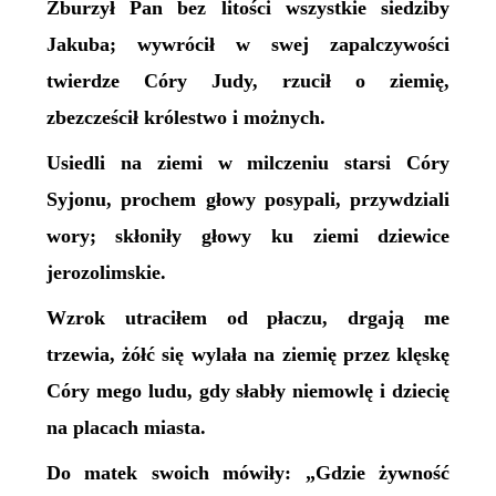
Zburzył Pan bez litości wszystkie siedziby
Jakuba; wywrócił w swej zapalczywości
twierdze Córy Judy, rzucił o ziemię,
zbezcześcił królestwo i możnych.
Usiedli na ziemi w milczeniu starsi Córy
Syjonu, prochem głowy posypali, przywdziali
wory; skłoniły głowy ku ziemi dziewice
jerozolimskie.
Wzrok utraciłem od płaczu, drgają me
trzewia, żółć się wylała na ziemię przez klęskę
Córy mego ludu, gdy słabły niemowlę i dziecię
na placach miasta.
Do matek swoich mówiły: „Gdzie żywność