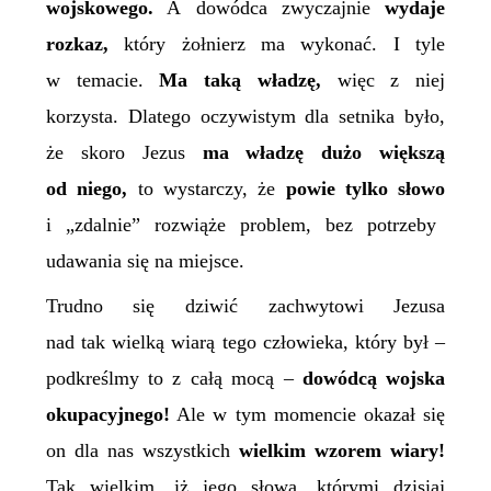
wojskowego.
A dowódca zwyczajnie
wydaje
rozkaz,
który żołnierz ma wykonać. I tyle
w temacie.
Ma taką władzę,
więc z niej
korzysta. Dlatego oczywistym dla setnika było,
że skoro Jezus
ma władzę dużo większą
od niego,
to wystarczy, że
powie tylko słowo
i „zdalnie” rozwiąże problem, bez potrzeby
udawania się na miejsce.
Trudno się dziwić zachwytowi Jezusa
nad
tak wielką wiarą tego człowieka, który był –
podkreślmy to z całą mocą –
dowódcą wojska
okupacyjnego!
Ale w tym momencie okazał się
on dla nas wszystkich
wielkim wzorem wiary!
Tak wielkim, iż jego słowa, którymi dzisiaj