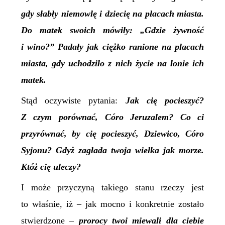
gdy słabły niemowlę i dziecię na placach miasta.
Do matek swoich mówiły: „Gdzie żywność
i wino?” Padały jak ciężko ranione na placach
miasta, gdy uchodziło z nich życie na łonie ich
matek.
S
tąd oczywiste pytania:
Jak cię pocieszyć?
Z czym porównać, Córo Jeruzalem? Co ci
przyrównać, by cię pocieszyć, Dziewico, Córo
Syjonu? Gdyż zagłada twoja wielka jak morze.
Któż cię uleczy?
I może przyczyną takiego stanu rzeczy jest
to właśnie, iż –
jak mocno i konkretnie zostało
stwierdzone –
p
rorocy twoi miewali dla ciebie