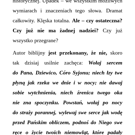
historycznej. Upadek – we wszystkim możliwych
wymiarach i znaczeniach tego słowa. Dramat
całkowity. Klęska totalna.
Ale – czy ostateczna?
Czy już nie ma żadnej nadziei?
Czy już
wszystko przegrane?
Autor biblijny
jest przekonany, że nie,
skoro
tak dzisiaj
usilnie
zachęca:
Wołaj sercem
do Pana, Dziewico, Córo Syjonu; niech łzy twe
płyną jak rzeka we dnie i w nocy; nie dawaj
sobie wytchnienia, niech źrenica twego oka
nie zna spoczynku.
Powstań, wołaj po nocy
do straży porannej, wylewaj swe serce jak wodę
przed Pańskim obliczem, podnoś do Niego swe
ręce o życie twoich niemowląt, które padały