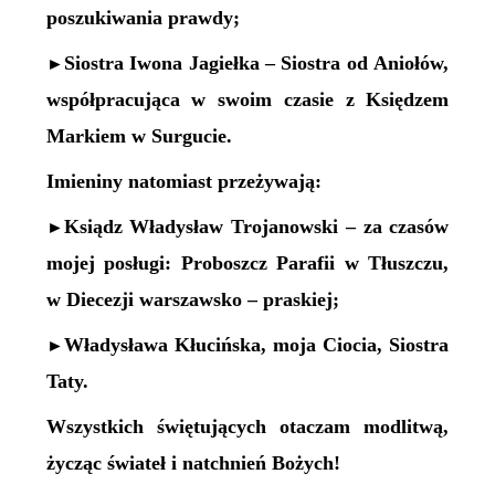
poszukiwania prawdy;
Siostra Iwona Jagiełka – Siostra od Aniołów,
►
współpracująca w swoim czasie z Księdzem
Markiem w Surgucie.
Imieniny natomiast przeżywają:
Ksiądz Władysław Trojanowski – za czasów
►
mojej posługi: Proboszcz Parafii w Tłuszczu,
w Diecezji warszawsko – praskiej;
Władysława Kłucińska, moja Ciocia, Siostra
►
Taty.
Wszystkich świętujących otaczam modlitwą,
życząc świateł i natchnień Bożych!