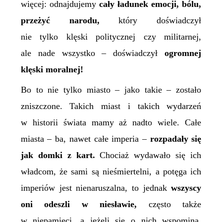
więcej: odnajdujemy
cały ładunek emocji, bólu,
przeżyć narodu,
który doświadczył
nie tylko klęski politycznej czy militarnej,
ale nade wszystko – doświadczył
ogromnej
klęski moralnej!
Bo to nie tylko miasto – jako takie – zostało
zniszczone. Takich miast i takich wydarzeń
w historii świata mamy aż nadto wiele. Całe
miasta – ba, nawet całe imperia –
rozpadały się
jak domki z kart.
Chociaż wydawało się ich
władcom, że sami są nieśmiertelni, a potęga
ich
imperiów
jest nienaruszalna, to jednak
wszyscy
oni odeszli w niesławie,
często także
w niepamięci, a jeżeli się o nich wspomina,