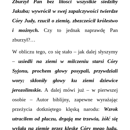
Zburzył Pan bez litości wszystkie siedziby
Jakuba; wywrócił w swej zapalczywości twierdze
Córy Judy, rzucił o ziemię, zbezcześcił królestwo
i możnych.
Czy to jednak naprawdę Pan
zburzył?…
W
obliczu tego, co się stało –
jak dalej słyszymy
–
u
siedli na ziemi w milczeniu starsi Córy
Syjonu, prochem głowy posypali, przywdziali
wory; skłoniły głowy ku ziemi dziewice
jerozolimskie.
A dalej mówi już – w pierwszej
osobie – Autor biblijny, zapewne wyrażając
przeżycia dotkniętego klęską narodu:
Wzrok
utraciłem od płaczu, drgają me trzewia, żółć się
wylała na ziemię przez klęskę Córy mego ludu,