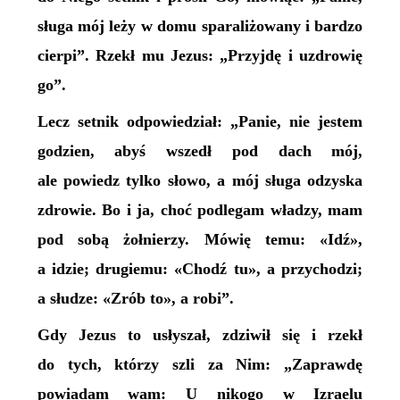
sługa mój leży w domu sparaliżowany i bardzo
cierpi”. Rzekł mu Jezus: „Przyjdę i uzdrowię
go”.
Lecz setnik odpowiedział: „Panie, nie jestem
godzien, abyś wszedł pod dach mój,
ale powiedz tylko słowo, a mój sługa odzyska
zdrowie. Bo i ja, choć podlegam władzy, mam
pod sobą żołnierzy. Mówię temu: «Idź»,
a idzie; drugiemu: «Chodź tu», a przychodzi;
a słudze: «Zrób to», a robi”.
Gdy Jezus to usłyszał, zdziwił się i rzekł
do tych, którzy szli za Nim: „Zaprawdę
powiadam wam: U nikogo w Izraelu