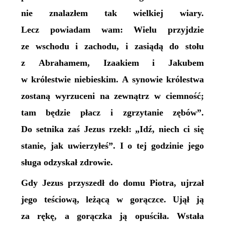
nie znalazłem tak wielkiej wiary.
Lecz powiadam wam: Wielu przyjdzie
ze
w
schodu i
z
achodu, i zasiądą do stołu
z Abrahamem, Izaakiem i Jakubem
w królestwie niebieskim. A synowie królestwa
zostaną wyrzuceni na zewnątrz w ciemność;
tam będzie płacz i zgrzytanie zębów”.
Do setnika zaś Jezus rzekł: „Idź, niech ci się
stanie, jak uwierzyłeś”. I o tej godzinie jego
sługa odzyskał zdrowie.
Gdy Jezus przyszedł do domu Piotra, ujrzał
jego teściową, leżącą w gorączce. Ujął ją
za rękę, a gorączka ją opuściła. Wstała