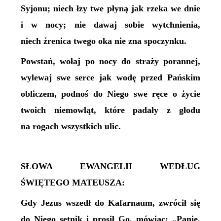
Syjonu; niech łzy twe płyną jak rzeka we dnie
i w nocy; nie dawaj sobie wytchnienia,
niech źrenica twego oka nie zna spoczynku.
Powstań, wołaj po nocy do straży porannej,
wylewaj swe serce jak wodę przed Pańskim
obliczem, podnoś do Niego swe ręce o życie
twoich niemowląt, które padały z głodu
na rogach wszystkich ulic.
SŁOWA EWANGELII WEDŁUG
ŚWIĘTEGO MATEUSZA:
Gdy Jezus wszedł do Kafarnaum, zwrócił się
do Niego setnik i prosił Go, mówiąc: „Panie,