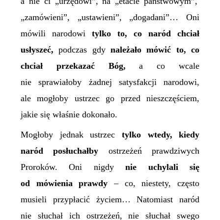
a nie ci „urzędowi”, na „etacie państwowym”,
„zamówieni”, „ustawieni”, „dogadani”… Oni
mówili narodowi
tylko
to, co naród chciał
usłyszeć,
podczas gdy
należało mówić to, co
chciał przekazać Bóg,
a co wcale
nie sprawiałoby żadnej satysfakcji narodowi,
ale mogłoby ustrzec go przed nieszczęściem,
jakie się właśnie dokonało.
Mogłoby
jednak
ustrzec
tylko wtedy, kiedy
naród posłuchałby
ostrzeżeń prawdziwych
Proroków. Oni nigdy
nie uchylali się
od mówienia prawdy
– co, niestety, często
musieli przypłacić życiem… Natomiast naród
nie słuchał ich ostrzeżeń, nie słuchał swego