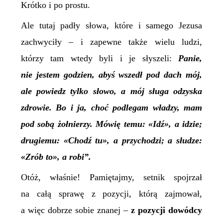
Krótko i po prostu.
Ale tutaj padły słowa, które i samego Jezusa
zachwyciły –
i
zapewne także wielu ludzi,
którzy tam wtedy byli i je słyszeli:
Panie,
nie jestem godzien, abyś wszedł pod dach mój,
ale powiedz tylko słowo, a mój sługa odzyska
zdrowie. Bo i ja, choć podlegam władzy, mam
pod sobą żołnierzy. Mówię temu: «Idź», a idzie;
drugiemu: «Chodź tu», a przychodzi; a słudze:
«Zrób to», a robi”.
Otóż, właśnie! Pamiętajmy, setnik spojrzał
na całą sprawę z pozycji, którą zajmował,
a więc dobrze sobie znanej –
z pozycji dowódcy