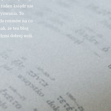
 żaden ksiądz nie
wyzwania. To
i do rozmów na co
ak, że ten blog
dźmi dobrej woli,