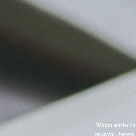
Witam serdeczni
znanym. Jestem 