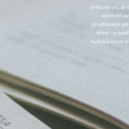
pokazuje mi, że 
może od nic
przekonanie skło
dzień - w konf
będzie jeszcze j