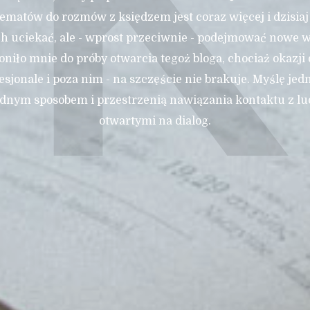
K
tematów do rozmów z księdzem jest coraz więcej i dzisiaj
h uciekać, ale - wprost przeciwnie - podejmować nowe 
niło mnie do próby otwarcia tegoż bloga, chociaż okazj
esjonale i poza nim - na szczęście nie brakuje. Myślę jedn
ednym sposobem i przestrzenią nawiązania kontaktu z lu
otwartymi na dialog.