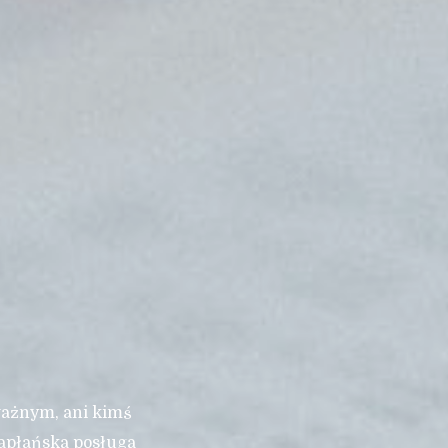
ważnym, ani kimś
apłańska posługa